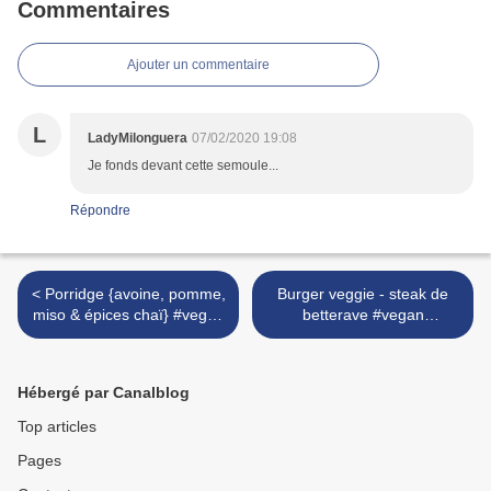
Commentaires
Ajouter un commentaire
L
LadyMilonguera
07/02/2020 19:08
Je fonds devant cette semoule...
Répondre
< Porridge {avoine, pomme,
Burger veggie - steak de
miso & épices chaï} #vegan
betterave #vegan
#glutenfree #vapeur
#glutenfree >
Hébergé par Canalblog
Top articles
Pages