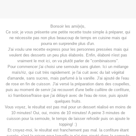
Bonsoir les ami(e)s,
Ce soir, je vous présente une petite recette toute simple à préparer, qui
ne nécessite pas non plus beaucoup de temps en cuisine mais qui
pourra en surprendre plus d'un.
J'ai voulu une recette express pour les personnes pressées mais qui
veulent des desserts un peu plus élaborés. Enfin, élaboré n'est pas
vraiment le mot ici, on va plutôt parler de "combinaisons".
Pour commencer j'ai choisi une semoule sans gluten. Ici un mélange
maïs/riz, qui cuit très rapidement. je l'ai cuit avec du lait végétal
d'amande, sans sucres, mais parfumé à la vanille. J'ai ajouté de l'eau
de rose en fin de cuisson. J'ai versé la préparation dans des coupelles,
puis au moment de servir j'ai recouvert d'une belle cuillère de confiture,
ici framboise/fraise que j'ai délayé avec de l'eau de rose, puis ajouté
quelques fruits.
Vous voyez, le résultat est pas mal pour un dessert réalisé en moins de
10 minutes! Oui, oui, moins de 10 minutes! A peine 3 minutes de
cuisson pour la semoule, le temps de laisser refroidir puis on ajoute le
topping! :)
Et croyez-moi, le résultat est franchement pas mal. la confiture étant
sucrée, c'est la raison pour laquelle je n'ai rien ajouté dans la semoule