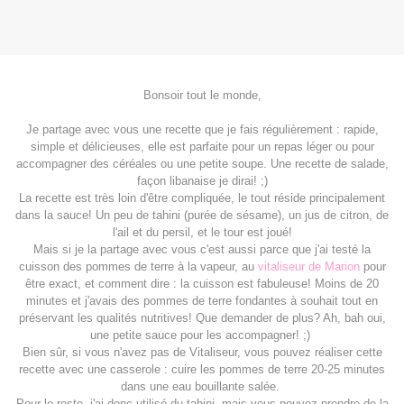
Bonsoir tout le monde,
Je partage avec vous une recette que je fais régulièrement : rapide,
simple et délicieuses, elle est parfaite pour un repas léger ou pour
accompagner des céréales ou une petite soupe. Une recette de salade,
façon libanaise je dirai! ;)
La recette est très loin d'être compliquée, le tout réside principalement
dans la sauce! Un peu de tahini (purée de sésame), un jus de citron, de
l'ail et du persil, et le tour est joué!
Mais si je la partage avec vous c'est aussi parce que j'ai testé la
cuisson des pommes de terre à la vapeur, au
vitaliseur de Marion
pour
être exact, et comment dire : la cuisson est fabuleuse! Moins de 20
minutes et j'avais des pommes de terre fondantes à souhait tout en
préservant les qualités nutritives! Que demander de plus? Ah, bah oui,
une petite sauce pour les accompagner! ;)
Bien sûr, si vous n'avez pas de Vitaliseur, vous pouvez réaliser cette
recette avec une casserole : cuire les pommes de terre 20-25 minutes
dans une eau bouillante salée.
Pour le reste, j'ai donc utilisé du tahini, mais vous pouvez prendre de la