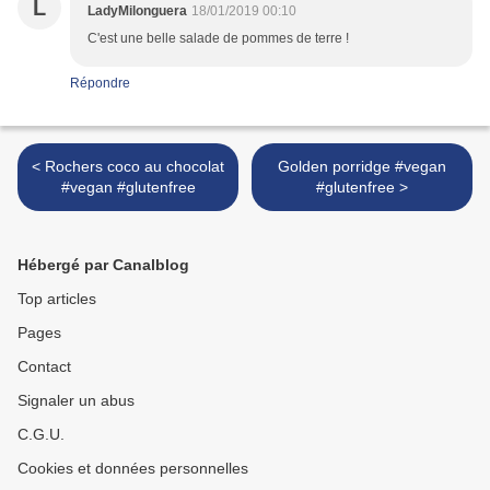
L
LadyMilonguera
18/01/2019 00:10
C'est une belle salade de pommes de terre !
Répondre
< Rochers coco au chocolat
Golden porridge #vegan
#vegan #glutenfree
#glutenfree >
Hébergé par Canalblog
Top articles
Pages
Contact
Signaler un abus
C.G.U.
Cookies et données personnelles