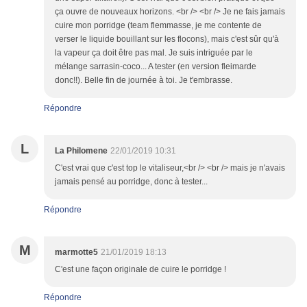
ça ouvre de nouveaux horizons. <br /> <br /> Je ne fais jamais
cuire mon porridge (team flemmasse, je me contente de
verser le liquide bouillant sur les flocons), mais c'est sûr qu'à
la vapeur ça doit être pas mal. Je suis intriguée par le
mélange sarrasin-coco... A tester (en version fleimarde
donc!!). Belle fin de journée à toi. Je t'embrasse.
Répondre
L
La Philomene
22/01/2019 10:31
C'est vrai que c'est top le vitaliseur,<br /> <br /> mais je n'avais
jamais pensé au porridge, donc à tester...
Répondre
M
marmotte5
21/01/2019 18:13
C'est une façon originale de cuire le porridge !
Répondre