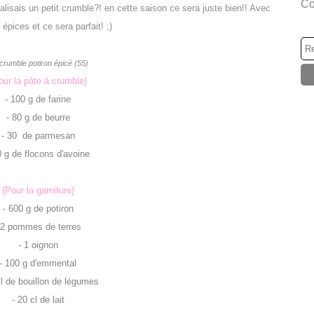
Co
éalisais un petit crumble?! en cette saison ce sera juste bien!! Avec
épices et ce sera parfait! ;)
our la pâte à crumble}
- 100 g de farine
- 80 g de beurre
- 30 de parmesan
0 g de flocons d'avoine
{Pour la garniture}
- 600 g de potiron
 2 pommes de terres
- 1 oignon
- 100 g d'emmental
cl de bouillon de légumes
- 20 cl de lait