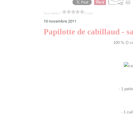
Vous aimez ?
0 vote
10 novembre 2011
Papilotte de cabillaud - s
100 % O co
- 2
- 1 petite 
- 2
- 1 cuillè