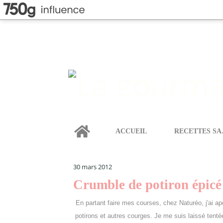
Home
ACCUEIL
REC
LA GOURMANDISE SELON ANGIE
>
CATEGORIES
>
O
oignons
30 mars 2012
Crumble de potiron épicé
En partant faire mes courses, chez Naturéo, j'ai ape
potirons et autres courges. Je me suis laissé tent