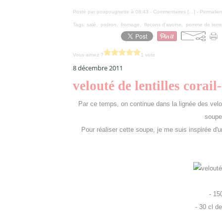
Posté par poupougnette à 08:43 -
Commentaires [
…
]
- Permalien
Tags:
salé
,
potiron
,
fromage
,
flocons d'avoine
,
pomme de terre
Vous aimez ?
1 vote
8 décembre 2011
velouté de lentilles corai
Par ce temps, on continue dans la lignée des velo
soupe
Pour réaliser cette soupe, je me suis inspirée d'une
- 15
- 30 cl 