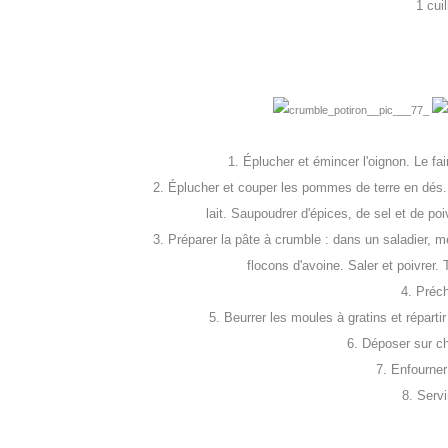
1 cui
1. Éplucher et émincer l'oignon. Le fa
2. Éplucher et couper les pommes de terre en dés. Le
lait. Saupoudrer d'épices, de sel et de po
3. Préparer la pâte à crumble : dans un saladier, m
flocons d'avoine. Saler et poivrer. 
4. Préch
5. Beurrer les moules à gratins et réparti
6. Déposer sur c
7. Enfourner
8. Servi