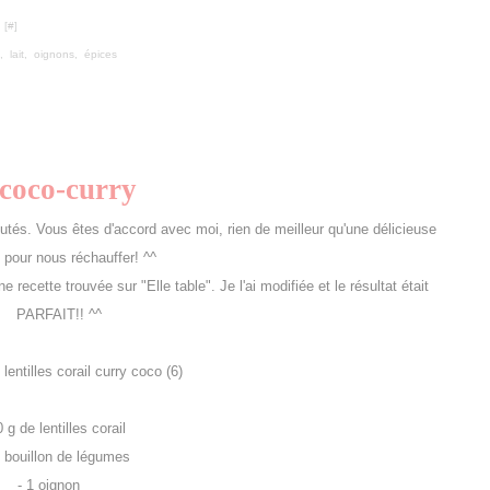
 [
#
]
,
lait
,
oignons
,
épices
l-coco-curry
utés. Vous êtes d'accord avec moi, rien de meilleur qu'une délicieuse
 pour nous réchauffer! ^^
 recette trouvée sur "Elle table". Je l'ai modifiée et le résultat était
PARFAIT!! ^^
0 g de lentilles corail
de bouillon de légumes
- 1 oignon