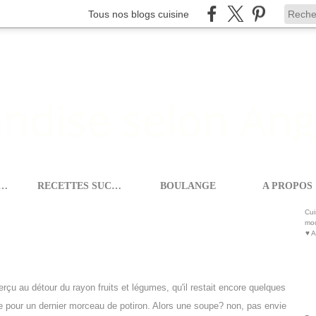
Tous nos blogs cuisine
ETTES SALEES
RECETTES SUCREES
BOULANGE
A PROPOS
IGNONS
Cui
mod
♥ A
rçu au détour du rayon fruits et légumes, qu'il restait encore quelques
ée pour un dernier morceau de potiron. Alors une soupe? non, pas envie