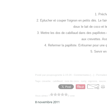
1. Précha
2. Eplucher et couper l'oignon en petits dés. Le fai
doux le lait de coco et l
3. Mettre les dos de cabillaud dans des papillotes 
aux crevettes. Ass
4. Refermer la papillote. Enfourner pour une q
5. Servir e
Posté par poupougnette à 15:26 -
Commentaires [
…
]
- Permalien
Tags:
crevette
,
cabillaud
,
noix de coco
,
curry
,
oignons
,
sauce
Vous aimez ?
0 vote
8 novembre 2011