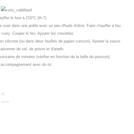
uffer le four à 210°C (th.7).
re suer dans une poêle avec un peu d'huile d'olive. Faire chauffer à feu
e curry. Couper le feu. Ajouter les crevettes.
en silicone (ou dans deux feuilles de papier cuisson). Ajouter la sauce
aisonner de sel, de poivre et d'aneth.
uinzaine de minutes (vérifier en fonction de la taille du poisson).
n accompagnement avec du riz.
 [
#
]
,
aneth