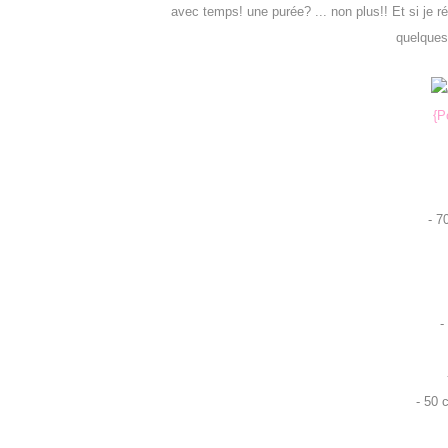
avec temps! une purée? ... non plus!! Et si je r
quelques 
{P
- 7
-
- 50 