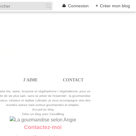
Connexion
+
Créer mon blog
J'AIME
CONTACT
La gourmandise selon Angie
sine bio, saine, locavore et végétarienne / végétalienne, pour un
e de vie plus sain, sans se priver de l'essentiel : la gourmandise
uteur, créateur et styliste culinaire, je vous accompagne vers des
recettes saines mais surtout gourmandes et simples.
Accueil du blog
Créer un blog avec CanalBlog
Contactez-moi