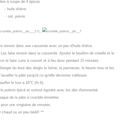
llère à soupe de 4 épices
- huile d'olive
- sel, poivre
ire revenir dans une casserole avec un peu d'huile d'olive.
s faire revenir dans la casserole. Ajouter le bouillon de volaille et le
ivre et faire cuire à couvert et à feu doux pendant 15 minutes.
élanger du bout des doigts la farine, le parmesan, le beurre mou et les
Travailler la pâte jusqu'à ce qu'elle devienne sableuse.
auffer le four à 18°C (th.6).
r le potiron épicé et surtout égoutté avec les dés d'emmental.
haque de la pâte à crumble émiettée.
 pour une vingtaine de minutes.
r chaud ou un peu tiédi!! ^^