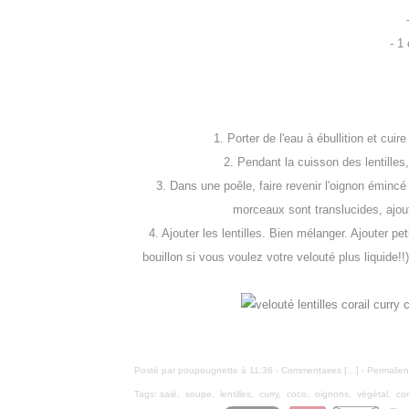
- 1
1. Porter de l'eau à ébullition et cuir
2. Pendant la cuisson des lentilles
3. Dans une poêle, faire revenir l'oignon émincé
morceaux sont translucides, ajout
4. Ajouter les lentilles. Bien mélanger. Ajouter p
bouillon si vous voulez votre velouté plus liquide!!
Posté par poupougnette à 11:36 -
Commentaires [
…
]
- Permalien
Tags:
salé
,
soupe
,
lentilles
,
curry
,
coco
,
oignons
,
végétal
,
co