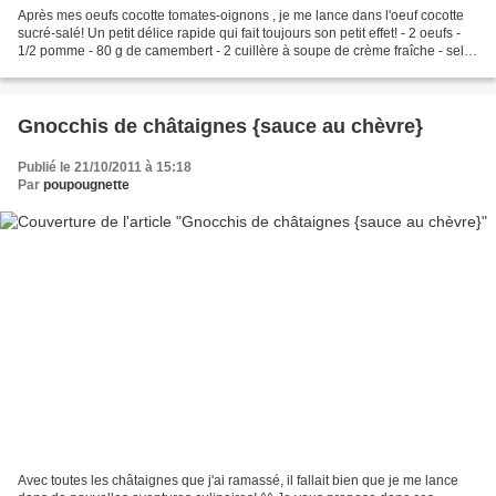
Après mes oeufs cocotte tomates-oignons , je me lance dans l'oeuf cocotte
sucré-salé! Un petit délice rapide qui fait toujours son petit effet! - 2 oeufs -
1/2 pomme - 80 g de camembert - 2 cuillère à soupe de crème fraîche - sel,
poivre - paprika, cumin......
Gnocchis de châtaignes {sauce au chèvre}
Publié le 21/10/2011 à 15:18
Par
poupougnette
Avec toutes les châtaignes que j'ai ramassé, il fallait bien que je me lance