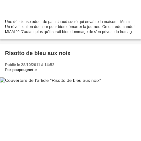
Une délicieuse odeur de pain chaud sucré qui envahie la maison... Mmm...
Un réveil tout en douceur pour bien démarrer la journée! On en redemande!
MIAM ^^ D'autant plus qu'il serait bien dommage de s'en priver : du fromage
blanc à 0% et des fruits ; vite,...
Risotto de bleu aux noix
Publié le 28/10/2011 à 14:52
Par
poupougnette