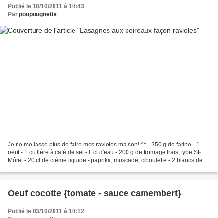
Publié le 10/10/2011 à 10:43
Par
poupougnette
Je ne me lasse plus de faire mes ravioles maison! ^^ - 250 g de farine - 1
oeuf - 1 cuillère à café de sel - 8 cl d'eau - 200 g de fromage frais, type St-
Môret - 20 cl de crème liquide - paprika, muscade, ciboulette - 2 blancs de
poireau - 100 g d'emmental...
Oeuf cocotte {tomate - sauce camembert}
Publié le 03/10/2011 à 10:12