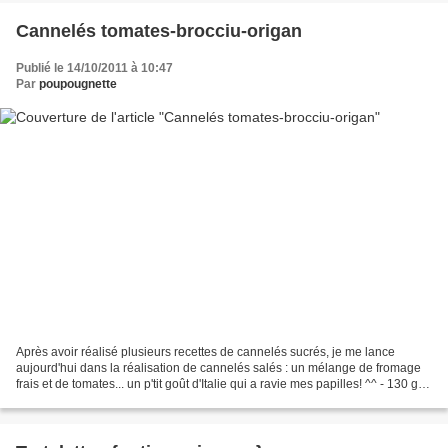
Cannelés tomates-brocciu-origan
Publié le 14/10/2011 à 10:47
Par
poupougnette
Après avoir réalisé plusieurs recettes de cannelés sucrés, je me lance
aujourd'hui dans la réalisation de cannelés salés : un mélange de fromage
frais et de tomates... un p'tit goût d'Italie qui a ravie mes papilles! ^^ - 130 g
de brocciu - 4 petites...