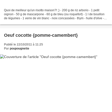
Quoi de meilleur qu'un risotto maison?! ;) - 200 g de riz arborio - 1 petit
oignon - 50 g de mascarpone - 60 g de bleu (ou roquefort) - 1 l de bouillon
de légumes - 1 verre de vin blanc - noix concassées - thym - huile d'olive -
sel, poivre 1. Eplucher...
Oeuf cocotte {pomme-camembert}
Publié le 22/10/2011 à 11:25
Par
poupougnette