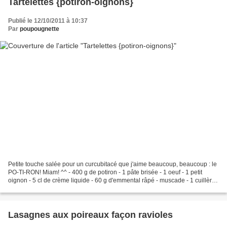
Tartelettes {potiron-oignons}
Publié le 12/10/2011 à 10:37
Par
poupougnette
Petite touche salée pour un curcubitacé que j'aime beaucoup, beaucoup : le
PO-TI-RON! Miam! ^^ - 400 g de potiron - 1 pâte brisée - 1 oeuf - 1 petit
oignon - 5 cl de crème liquide - 60 g d'emmental râpé - muscade - 1 cuillère
à café de 4 épices - huile...
Lasagnes aux poireaux façon ravioles