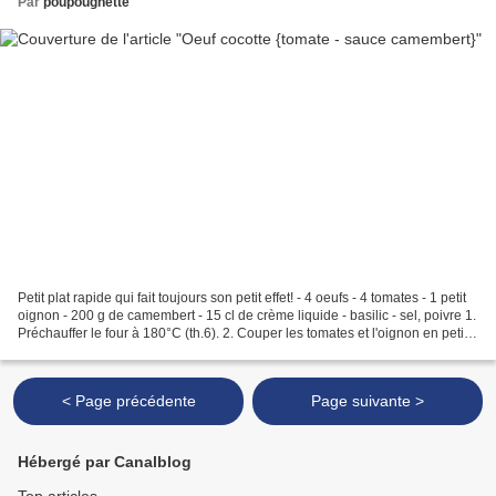
Par
poupougnette
Petit plat rapide qui fait toujours son petit effet! - 4 oeufs - 4 tomates - 1 petit
oignon - 200 g de camembert - 15 cl de crème liquide - basilic - sel, poivre 1.
Préchauffer le four à 180°C (th.6). 2. Couper les tomates et l'oignon en petits
dés. Les...
< Page précédente
Page suivante >
Hébergé par Canalblog