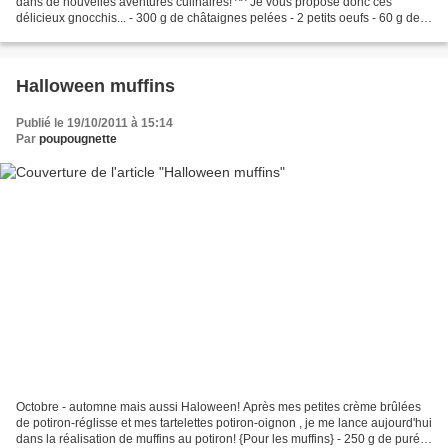
dans de nouvelles aventures culinaires! ^^ Je vous propose donc ces
délicieux gnocchis... - 300 g de châtaignes pelées - 2 petits oeufs - 60 g de
farine de châtaignes - 1/3 bûche...
Halloween muffins
Publié le 19/10/2011 à 15:14
Par
poupougnette
Octobre - automne mais aussi Haloween! Après mes petites crème brûlées
de potiron-réglisse et mes tartelettes potiron-oignon , je me lance aujourd'hui
dans la réalisation de muffins au potiron! {Pour les muffins} - 250 g de purée