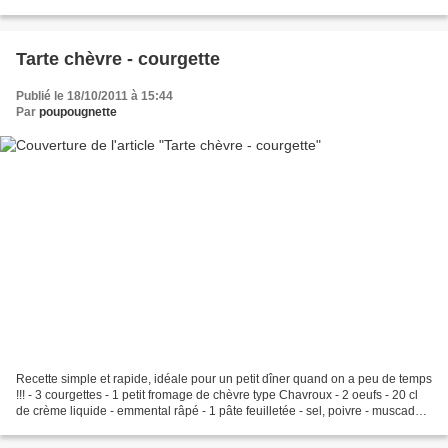
de potiron - 250 g de...
Tarte chèvre - courgette
Publié le 18/10/2011 à 15:44
Par
poupougnette
Recette simple et rapide, idéale pour un petit dîner quand on a peu de temps
!!! - 3 courgettes - 1 petit fromage de chèvre type Chavroux - 2 oeufs - 20 cl
de crème liquide - emmental râpé - 1 pâte feuilletée - sel, poivre - muscade
1. Préchauffer le...