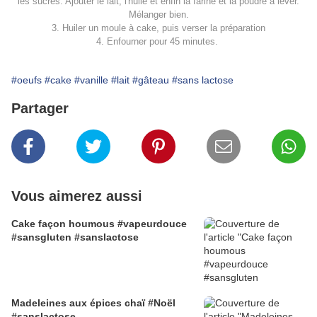
les sucres. Ajouter le lait, l'huile et enfin la farine et la poudre à lever.
Mélanger bien.
3. Huiler un moule à cake, puis verser la préparation
4. Enfourner pour 45 minutes.
#oeufs
#cake
#vanille
#lait
#gâteau
#sans lactose
Partager
Vous aimerez aussi
Cake façon houmous #vapeurdouce
#sansgluten #sanslactose
Madeleines aux épices chaï #Noël
#sanslactose