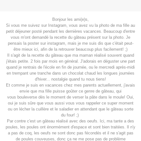
Bonjour les ami(e)s,
Si vous me suivez sur Instagram, vous avez vu la photo de ma fille au
petit déjeuner posté pendant les dernières vacances. Beaucoup d'entre
vous m'ont demandé la recette du gâteau présent sur la photo. Je
pensais la poster sur instagram, mais je me suis dis que c'était peut-
être mieux ici, afin de la retrouver beaucoup plus facilement! ;)
Il s'agit de la recette du gâteau que ma maman réalisé souvent quand
j'étais petite. 2 fois par mois en général. J'adorais en déguster une part
quand je rentrais de l'école en fin de journée, ou le mercredi après-midi
en trempant une tranche dans un chocolat chaud les longues journées
d'hiver... nostalgie quand tu nous tiens!
Et comme je suis en vacances chez mes parents actuellement, j'avais
envie que ma fille puisse goûter ce genre de gâteau, qui
vous bouleverse dès le moment de verser la pâte dans le moule! Oui,
oui je suis sûre que vous aussi vous vous rappeler ce super moment
ou on lécher la cuillère et le saladier en attendant que le gâteau sorte
du four! ;)
Par contre c'est un gâteau réalisé avec des oeufs. Ici, ma tante a des
poules, les poules ont énormément d'espace et sont bien traitées. Il n'y
a pas de coq, les oeufs ne sont donc pas fécondés et il ne s'agit pas
de poules couveuses, donc ça ne me pose pas de problème