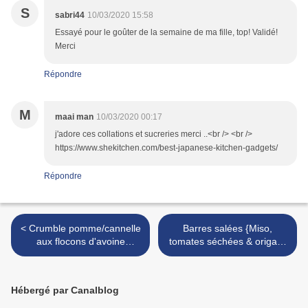
S
sabri44
10/03/2020 15:58
Essayé pour le goûter de la semaine de ma fille, top! Validé!
Merci
Répondre
M
maai man
10/03/2020 00:17
j'adore ces collations et sucreries merci ..<br /> <br />
https://www.shekitchen.com/best-japanese-kitchen-gadgets/
Répondre
< Crumble pomme/cannelle
Barres salées {Miso,
aux flocons d'avoine
tomates séchées & origan}
#glutenfree #vapeur
#vegan #glutenfree >
#sanssucre
Hébergé par Canalblog