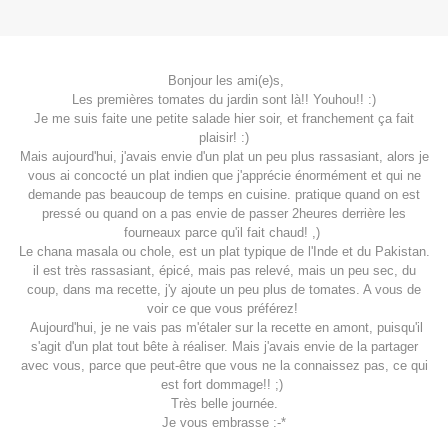
Bonjour les ami(e)s,
Les premières tomates du jardin sont là!! Youhou!! :)
Je me suis faite une petite salade hier soir, et franchement ça fait
plaisir! :)
Mais aujourd'hui, j'avais envie d'un plat un peu plus rassasiant, alors je
vous ai concocté un plat indien que j'apprécie énormément et qui ne
demande pas beaucoup de temps en cuisine. pratique quand on est
pressé ou quand on a pas envie de passer 2heures derrière les
fourneaux parce qu'il fait chaud! ,)
Le chana masala ou chole, est un plat typique de l'Inde et du Pakistan.
il est très rassasiant, épicé, mais pas relevé, mais un peu sec, du
coup, dans ma recette, j'y ajoute un peu plus de tomates. A vous de
voir ce que vous préférez!
Aujourd'hui, je ne vais pas m'étaler sur la recette en amont, puisqu'il
s'agit d'un plat tout bête à réaliser. Mais j'avais envie de la partager
avec vous, parce que peut-être que vous ne la connaissez pas, ce qui
est fort dommage!! ;)
Très belle journée.
Je vous embrasse :-*