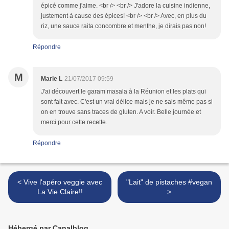
épicé comme j'aime. <br /> <br /> J'adore la cuisine indienne,
justement à cause des épices! <br /> <br /> Avec, en plus du
riz, une sauce raita concombre et menthe, je dirais pas non!
Répondre
M
Marie L
21/07/2017 09:59
J'ai découvert le garam masala à la Réunion et les plats qui
sont fait avec. C'est un vrai délice mais je ne sais même pas si
on en trouve sans traces de gluten. A voir. Belle journée et
merci pour cette recette.
Répondre
< Vive l'apéro veggie avec
"Lait" de pistaches #vegan
La Vie Claire!!
>
Hébergé par Canalblog