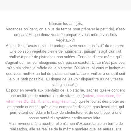
Bonsoir les ami(e)s,
Vacances obligent, on a plus de temps pour préparer le petit déj, n'est-
ce pas? Et que diriez-vous de préparez vous même vos laits
végétaux?!
Aujourd'hui, j'avais envie de partager avec vous mon "lait" du moment.
Une boisson végétale pleine de nutriments, puisqu'il s'agit d'un lait
réalisé à partir de pistaches non salées. Certains disent même qu'il
s'agirait du meilleur oléagineux qu'il puisse exister! Et ce n'est pas pour
m'en plaindre : je raffole de la pistache. D'ailleurs, si vous m'invitez et
que vous mettez un bol de pistaches sur la table, veillez à ce qu'il soit
le plus petit possible, au risque de les voir disparaître à une vitesse
vertigineuse! ;)
Et pour en revenir aux bienfaits de la pistache, sachez qu'elle contient
une multitude de minéraux et de vitamines (
cuivre
,
phosphore
,
fer
,
vitamines
B6
,
B1
,
K
,
zinc
,
magnésium
...), qu'elle fournit des protéines
en grande quantité, qu'elle est composée d'acides gras insaturés, qui
permettent de réduire le taux de cholestérol et de contribuer à une
bonne santé du système cardio-vasculaire.
Mais revenons à la recette, elle n'a rien d'extraordianire en terme de
réalisation, elle se réalise de la même manière que les autres laits