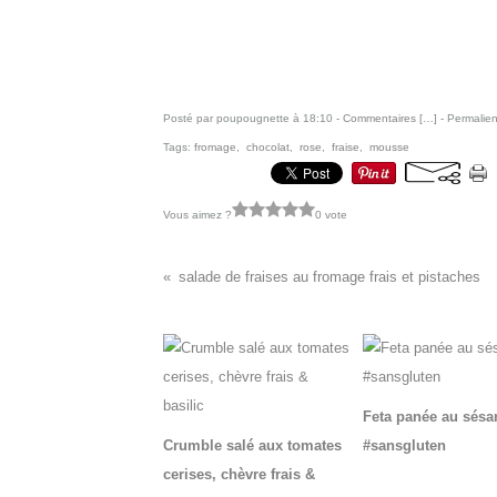
Posté par poupougnette à 18:10 -
Commentaires [
…
]
- Permalien
Tags:
fromage
,
chocolat
,
rose
,
fraise
,
mousse
Vous aimez ?
0 vote
salade de fraises au fromage frais et pistaches
Vous aimerez aussi :
Feta panée au sés
Crumble salé aux tomates
#sansgluten
cerises, chèvre frais &