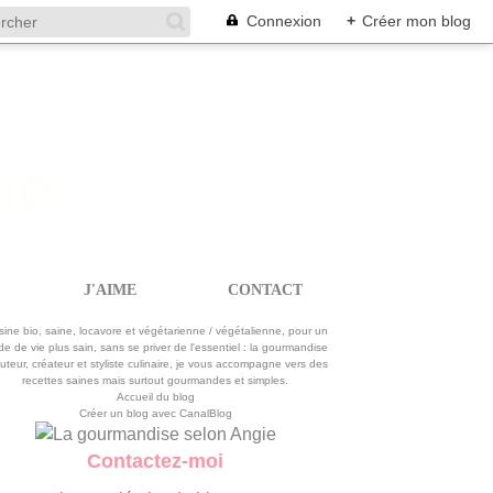
Connexion
+
Créer mon blog
J'AIME
CONTACT
La gourmandise selon Angie
sine bio, saine, locavore et végétarienne / végétalienne, pour un
e de vie plus sain, sans se priver de l'essentiel : la gourmandise
uteur, créateur et styliste culinaire, je vous accompagne vers des
recettes saines mais surtout gourmandes et simples.
Accueil du blog
Créer un blog avec CanalBlog
Contactez-moi