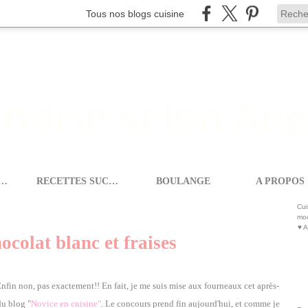
Tous nos blogs cuisine
ETTES SALEES
RECETTES SUCREES
BOULANGE
A PROPOS
LLE-FEUILLE MOUSSE AU CHOCOLAT BLANC ET FRAISES
Cui
mod
♥ A
ocolat blanc et fraises
nfin non, pas exactement!! En fait, je me suis mise aux fourneaux cet après-
du blog "
Novice en cuisine"
.
Le concours prend fin aujourd'hui, et comme je