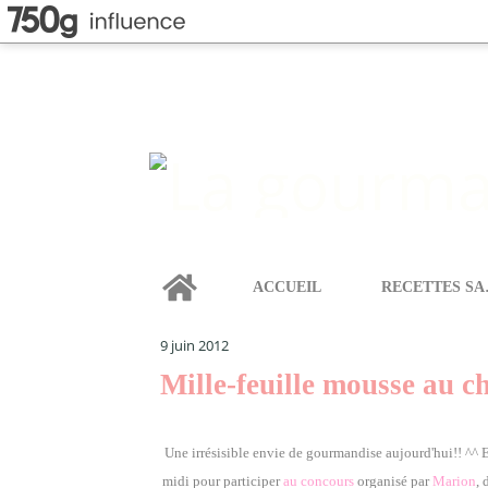
Home
ACCUEIL
REC
LA GOURMANDISE SELON ANGIE
>
CATEGORIES
>
MI
9 juin 2012
Mille-feuille mousse au ch
U
ne irrésisible envie de gourmandise aujourd'hui!! ^^ E
midi pour participer
au concours
organisé par
Marion
, 