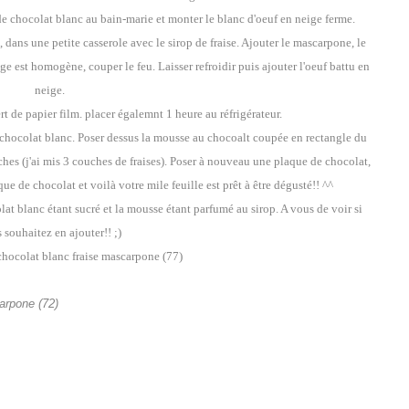
de chocolat blanc au bain-marie et monter le blanc d'oeuf en neige ferme.
x, dans une petite casserole avec le sirop de fraise. Ajouter le mascarpone, le
e est homogène, couper le feu. Laisser refroidir puis ajouter l'oeuf battu en
neige.
rt de papier film. placer égalemnt 1 heure au réfrigérateur.
e chocolat blanc. Poser dessus la mousse au chocoalt coupée en rectangle du
ches (j'ai mis 3 couches de fraises). Poser à nouveau une plaque de chocolat,
e de chocolat et voilà votre mile feuille est prêt à être dégusté!! ^^
olat blanc étant sucré et la mousse étant parfumé au sirop. A vous de voir si
 souhaitez en ajouter!! ;)