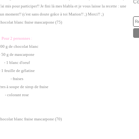
Co
ai mis pour participer!! Je fini là mes blabla et je vous laisse la recette : une
s un moment!! (c'est sans doute grâce à toi Marion!! ;) Merci!! ;)
Pour 2 personnes :
100 g de chocolat blanc
- 50 g de mascarpone
- 1 blanc d'oeuf
- 1 feuille de gélatine
- fraises
ères à soupe de sirop de fraise
- colorant rose