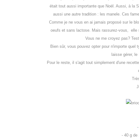
était tout aussi importante que Noël. Aussi, à la
aussi une autre tradition : les manele. Ces fa
Comme je ne vous en ai jamais proposé sur le blog,
oeufs et sans lactose. Mais rassurez-vous, elle s
Vous ne me croyez pas? Testez
Bien sûr, vous pouvez opter pour n'importe quel ty
laisse gérer, l
Pour le reste, il s'agit tout simplement d'une recett
Très
J
-
- 40 g de