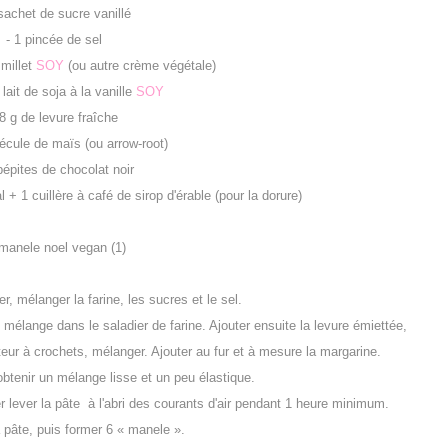
 sachet de sucre vanillé
- 1 pincée de sel
 millet
SOY
(ou autre crème végétale)
 lait de soja à la vanille
SOY
 8 g de levure fraîche
fécule de maïs (ou arrow-root)
pépites de chocolat noir
l + 1 cuillère à café de sirop d'érable (pour la dorure)
r, mélanger la farine, les sucres et le sel.
e mélange dans le saladier de farine. Ajouter ensuite la levure émiettée,
atteur à crochets, mélanger. Ajouter au fur et à mesure la margarine.
 obtenir un mélange lisse et un peu élastique.
er lever la pâte à l'abri des courants d'air pendant 1 heure minimum.
 pâte, puis former 6 « manele ».