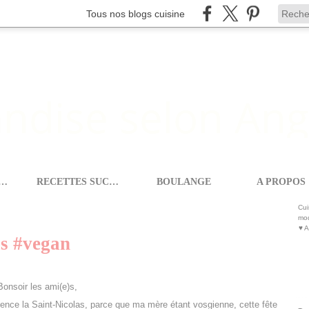
Tous nos blogs cuisine
ETTES SALEES
RECETTES SUCREES
BOULANGE
A PROPOS
S
>
MANELE DE LA SAINT-NICOLAS #VEGAN
Cui
mod
♥ A
as #vegan
Bonsoir les ami(e)s,
tience la Saint-Nicolas, parce que ma mère étant vosgienne, cette fête