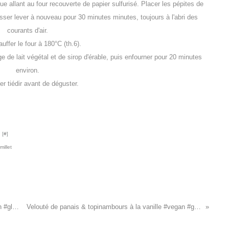
e allant au four recouverte de papier sulfurisé. Placer les pépites de
isser lever à nouveau pour 30 minutes minutes, toujours à l'abri des
courants d'air.
uffer le four à 180°C (th.6).
 de lait végétal et de sirop d'érable, puis enfourner pour 20 minutes
environ.
er tiédir avant de déguster.
 [
#
]
millet
Macarons de champignons farcis à l'okara #vegan #glutenfree #Noël
Velouté de panais & topinambours à la vanille #vegan #glutenfree #Noël