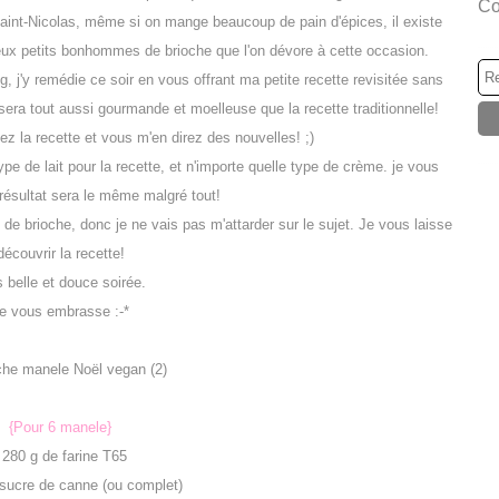
Co
 Saint-Nicolas, même si on mange beaucoup de pain d'épices, il existe
meux petits bonhommes de brioche que l'on dévore à cette occasion.
 j'y remédie ce soir en vous offrant ma petite recette revisitée sans
era tout aussi gourmande et moelleuse que la recette traditionnelle!
 la recette et vous m'en direz des nouvelles! ;)
pe de lait pour la recette, et n'importe quelle type de crème. je vous
e résultat sera le même malgré tout!
e de brioche, donc je ne vais pas m'attarder sur le sujet. Je vous laisse
découvrir la recette!
 belle et douce soirée.
e vous embrasse :-*
{Pour 6 manele}
 280 g de farine T65
 sucre de canne (ou complet)