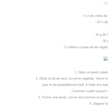
- 1
- 5 cl de crème de
- 10 cl de
-
- 15 g de 
- 36 
- 2 cuillère à soupe de lait végéta
1. Dans un grand saladie
2. Diluer la fécule avec la crème végétale. Verser l
puis le lait préalablement tiédi. A l'aide d'un b
Continuer à pétrir jusqu'à
3. Former une boule, couvrir d'un torchon et laiss
4. Dégazer la