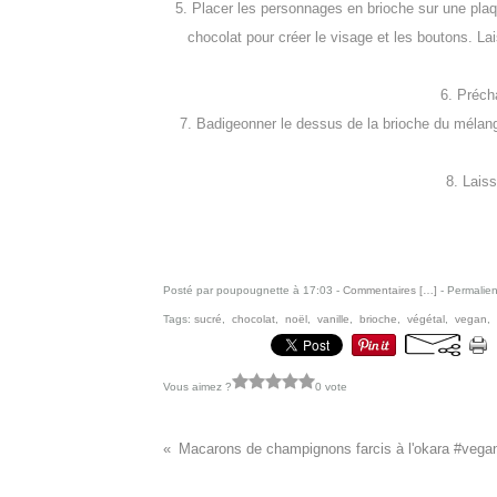
5. Placer les personnages en brioche sur une plaqu
chocolat pour créer le visage et les boutons. La
6. Précha
7. Badigeonner le dessus de la brioche du mélange
8. Laiss
Posté par poupougnette à 17:03 -
Commentaires [
…
]
- Permalien
Tags:
sucré
,
chocolat
,
noël
,
vanille
,
brioche
,
végétal
,
vegan
,
Vous aimez ?
0 vote
Vous aimerez aussi :