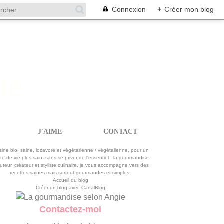
Connexion
+
Créer mon blog
J'AIME
CONTACT
La gourmandise selon Angie
sine bio, saine, locavore et végétarienne / végétalienne, pour un
e de vie plus sain, sans se priver de l'essentiel : la gourmandise
uteur, créateur et styliste culinaire, je vous accompagne vers des
recettes saines mais surtout gourmandes et simples.
Accueil du blog
Créer un blog avec CanalBlog
Contactez-moi