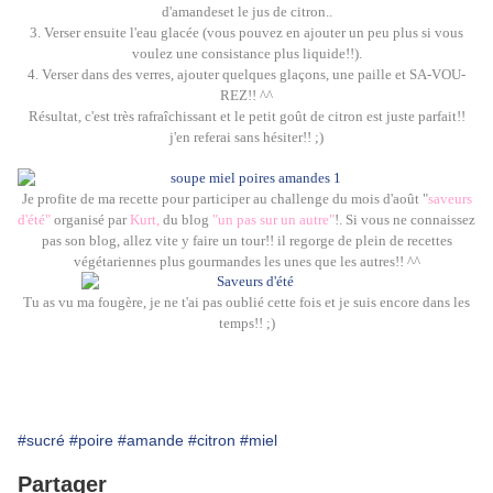
d'amandes
et le jus de citron..
3. Verser ensuite l'eau glacée (vous pouvez en ajouter un peu plus si vous
voulez une consistance plus liquide!!).
4. Verser dans des verres, ajouter quelques glaçons, une paille et SA-VOU-
REZ!! ^^
Résultat, c'est très rafraîchissant et le petit goût de citron est juste parfait!!
j'en referai sans hésiter!! ;)
Je profite de ma recette pour participer au challenge
du mois d'août
"
saveurs
d'été"
organisé par
Kurt,
du blog
"un pas sur un autre"
!. Si vous ne connaissez
pas son blog, allez vite y faire un tour!! il regorge de plein de recettes
végétariennes plus gourmandes les unes que les autres!! ^^
Tu as vu ma fougère, je ne t'ai pas oublié cette fois et je suis encore dans les
temps!! ;)
#sucré
#poire
#amande
#citron
#miel
Partager