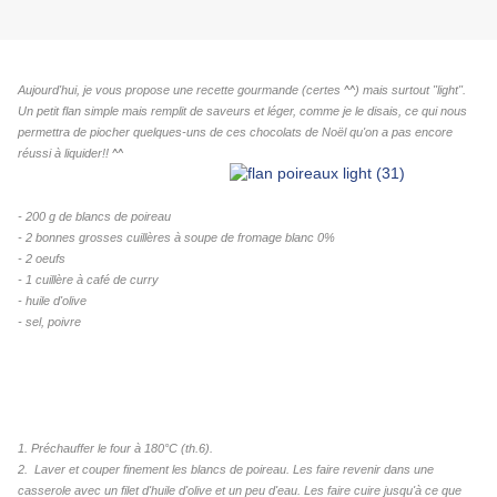
Aujourd'hui, je vous propose une recette gourmande (certes ^^) mais surtout "light".
Un petit flan simple mais remplit de saveurs et léger, comme je le disais, ce qui nous
permettra de piocher quelques-uns de ces chocolats de Noël qu'on a pas encore
réussi à liquider!! ^^
- 200 g de blancs de poireau
- 2 bonnes grosses cuillères à soupe de fromage blanc 0%
- 2 oeufs
- 1 cuillère à café de curr
y
- huile d'olive
- sel, poivre
1. Préchauffer le four à 180°C (th.6).
2. Laver et couper finement les blancs de poireau. Les faire revenir dans une
casserole avec un filet d'huile d'olive et un peu d'eau. Les faire cuire jusqu'à ce que