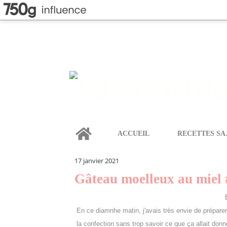
Home
ACCUEIL
REC
LA GOURMANDISE SELON ANGIE
>
CAKES & GÂTEAU
17 janvier 2021
Gâteau moelleux au miel 
En ce diamnhe matin, j'avais très envie de préparer
la confection sans trop savoir ce que ça allait don