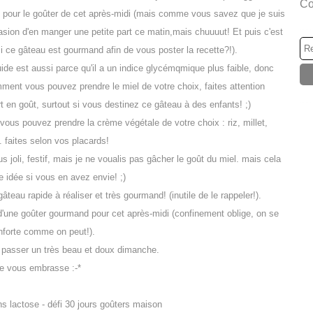
Co
n pour le goûter de cet après-midi (mais comme vous savez que je suis
sion d'en manger une petite part ce matin,mais chuuuut! Et puis c'est
 ce gâteau est gourmand afin de vous poster la recette?!).
quide est aussi parce qu'il a un indice glycémqmique plus faible, donc
mment vous pouvez prendre le miel de votre choix, faites attention
t en goût, surtout si vous destinez ce gâteau à des enfants! ;)
vous pouvez prendre la crème végétale de votre choix : riz, millet,
. faites selon vos placards!
us joli, festif, mais je ne voualis pas gâcher le goût du miel. mais cela
e idée si vous en avez envie! ;)
âteau rapide à réaliser et très gourmand! (inutile de le rappeler!).
 d'une goûter gourmand pour cet après-midi (confinement oblige, on se
nforte comme on peut!).
 passer un très beau et doux dimanche.
e vous embrasse :-*