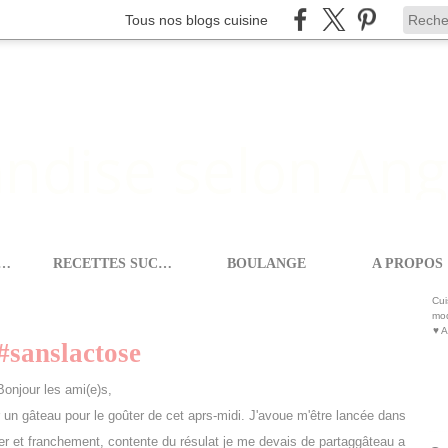
Tous nos blogs cuisine
ETTES SALEES
RECETTES SUCREES
BOULANGE
A PROPOS
X
>
GÂTEAU MOELLEUX AU MIEL #SANSLACTOSE
Cui
mod
♥ A
#sanslactose
Bonjour les ami(e)s,
 un gâteau pour le goûter de cet aprs-midi. J'avoue m'être lancée dans
ner et franchement, contente du résulat je me devais de partaggâteau a