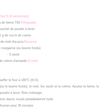
Pour 8-10 personnes}
g de farine T65
Ethiquable
 sachet de poudre à lever
0 g de sucre de canne
 de miel d'acacia
Besacier
e margarine (ou beurre fondu)
- 3 oeufs
 de crème d'amande
Ecomil
uffer le four à 180°C (th.6).
u le buerre fondu), le miel, les oeufs et la crème. Ajouter la farine, le
 poudre à lever. Bien mélanger.
ation dauns moule préalabelemnt huilé.
fourner pour 30 minutes.