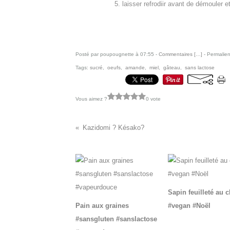
5. laisser refrodiir avant de démouler 
Posté par poupougnette à 07:55 -
Commentaires [
…
]
- Permalien
Tags:
sucré
,
oeufs
,
amande
,
miel
,
gâteau
,
sans lactose
Vous aimez ?
0 vote
Kazidomi ? Késako?
Vous aimerez aussi :
Sapin feuilleté au 
Pain aux graines
#vegan #Noël
#sansgluten #sanslactose