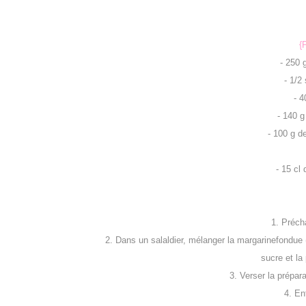
{
- 250 
- 1/2
- 4
- 140 g
- 100 g d
- 15 cl
1. Précha
2. Dans un salaldier, mélanger la margarinefondue (o
sucre et la
3. Verser la prépar
4. En