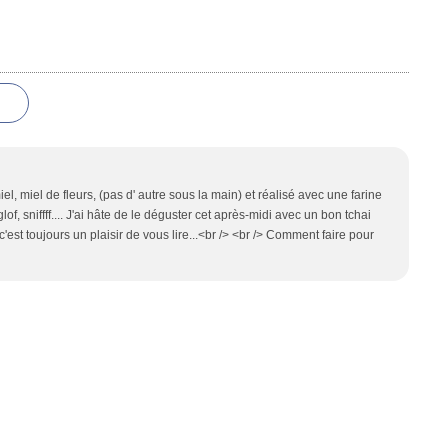
l, miel de fleurs, (pas d' autre sous la main) et réalisé avec une farine
f, sniffff.... J'ai hâte de le déguster cet après-midi avec un bon tchai
c'est toujours un plaisir de vous lire...<br /> <br /> Comment faire pour