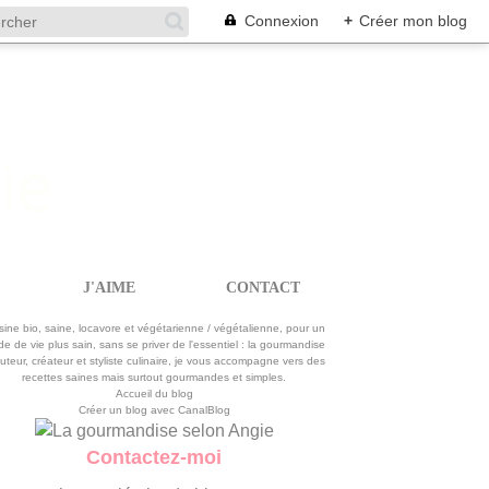
Connexion
+
Créer mon blog
J'AIME
CONTACT
La gourmandise selon Angie
sine bio, saine, locavore et végétarienne / végétalienne, pour un
e de vie plus sain, sans se priver de l'essentiel : la gourmandise
uteur, créateur et styliste culinaire, je vous accompagne vers des
recettes saines mais surtout gourmandes et simples.
Accueil du blog
Créer un blog avec CanalBlog
Contactez-moi