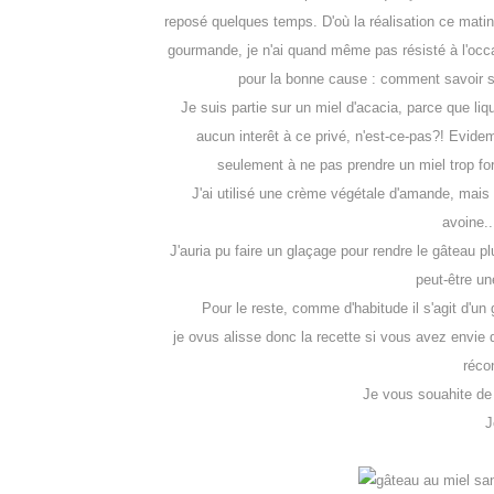
reposé quelques temps. D'où la réalisation ce mati
gourmande, je n'ai quand même pas résisté à l'occa
pour la bonne cause : comment savoir si
Je suis partie sur un miel d'acacia, parce que li
aucun interêt à ce privé, n'est-ce-pas?! Evide
seulement à ne pas prendre un miel trop for
J'ai utilisé une crème végétale d'amande, mais 
avoine..
J'auria pu faire un glaçage pour rendre le gâteau pl
peut-être un
Pour le reste, comme d'habitude il s'agit d'un g
je ovus alisse donc la recette si vous avez envie
réco
Je vous souahite de
J