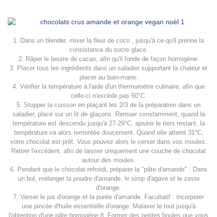
1. Dans un blender, mixer la fleur de coco , jusqu'à ce qu'il prenne la
consistance du sucre glace.
2. Râper le beurre de cacao, afin qu'il fonde de façon homogène.
3. Placer tous les ingrédients dans un saladier supportant la chaleur et
placer au bain-marie.
4. Vérifier la température à l'aide d'un thermomètre culinaire, afin que
celle-ci n'excède pas 50°C.
5. Stopper la cuisson en plaçant les 2/3 de la préparation dans un
saladier, placé sur un lit de glaçons. Remuer constamment, quand la
température est descendu jusqu'à 27-29°C, ajouter le tiers restant. la
température va alors remontée doucement. Quand elle atteint 31°C,
votre chocolat est prêt. Vous pouvez alors le verser dans vos moules.
Retirer l'excédent, afin de laisser uniquement une couche de chocolat
autour des moules.
6. Pendant que le chocolat refroidi, préparer la "pâte d'amande" : Dans
un bol, mélanger la poudre d'amande, le sirop d'agave et le zeste
d'orange.
7. Verser le jus d'orange et la purée d'amande. Facultatif : incorporer
une pincée d'huile essentielle d'orange. Malaxer le tout jusqu'à
l'obtention d'une pâte homogène.8. Former des petites boules que vous