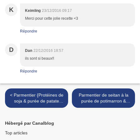
K
Keimling
23/12/2016 09:17
Merci pour cette jolie recette <3
Répondre
D
Dan
22/12/2016 18:57
ils sont si beaux!!
Répondre
< Parmentier {Protéines de
Parmentier de seitan à la
soja & purée de patate
purée de potimarron &
douce à la vanille} #Noël
noisettes grillées #Noël
vegan
vegan >
Hébergé par Canalblog
Top articles