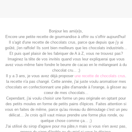
Bonjour les ami(e)s,
Encore une petite recette de gourmandise à offrir ou s'offrir aujourd'hui!
Il s'agit d'une recette de chocolats crus, parce que depuis que j'y ai
goûté, j'en raffole! Ils sont bien meilleurs que les chocolats industriels...
Et puis quel plaisir de les fabriquer de A à Z, vous ne trouvez pas?
Imaginez la tête de vos invités quand vous leur expliquerai que vous
avez vous-même faire fondre le beurre de cacao en le mélangeant à du
chocolat cru... ;)
Il y a 3 ans, je vous avez déjà proposer
une recette de chocolats crus
.
la recette n'a pas changé. Cette année, j'ai juste voulu aromatiser mes
chocolats en confectionnant une pâte d'amande à l'orange, à glisser au
coeur de mes chocolats...
Cependant, j'ai voulu choisir une forme un peu originale en optant pour
des petits moules en forme de petits pains d'épices. Faites attention si
vous en faites de même, parce qu'au niveau du démoulage c'est un peu
délicat... Je crois qu'il vaut mieux prendre une forme plus ronde, ou
quelque chose comme ça... ;)
J'ai utilisé du sirop d'agave pour ma pâte,n mais si vous n'en avez pas,
prenez du sirop d'érable ou du miel si vous le désirez.