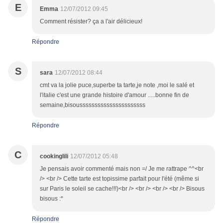
E
Emma
12/07/2012 09:45
Comment résister? ça a l'air délicieux!
Répondre
S
sara
12/07/2012 08:44
cmt va la jolie puce,superbe ta tarte,je note ,moi le salé et
l'italie c'est une grande histoire d'amour .....bonne fin de
semaine,bisoussssssssssssssssssssss
Répondre
C
cookinglili
12/07/2012 05:48
Je pensais avoir commenté mais non =/ Je me rattrape ^^<br
/> <br /> Cette tarte est topissime parfait pour l'été (même si
sur Paris le soleil se cache!!!)<br /> <br /> <br /> <br /> Bisous
bisous :*
Répondre