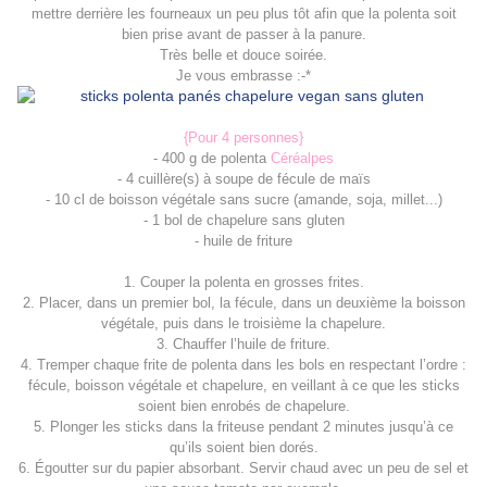
mettre derrière les fourneaux un peu plus tôt afin que la polenta soit
bien prise avant de passer à la panure.
Très belle et douce soirée.
Je vous embrasse :-*
{Pour
4 personnes}
-
400
g
de
polenta
Céréalpes
-
4
cuillère(s) à soupe
de
fécule de maïs
-
10
cl
de
boisson végétale sans sucre (amande, soja, millet...)
-
1
bol de
chapelure sans gluten
-
huile de friture
1. Couper la polenta en grosses frites.
2. Placer, dans un premier bol, la fécule, dans un deuxième la boisson
végétale, puis dans le troisième la chapelure.
3. Chauffer l’huile de friture.
4. Tremper chaque frite de polenta dans les bols en respectant l’ordre :
fécule, boisson végétale et chapelure, en veillant à ce que les sticks
soient bien enrobés de chapelure.
5. Plonger les sticks dans la friteuse pendant 2 minutes jusqu’à ce
qu’ils soient bien dorés.
6. Égoutter sur du papier absorbant. Servir chaud avec un peu de sel et