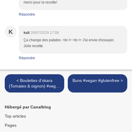
merci pour la recette!
Répondre
K
kali
26/07/2019 17:08
Ça change des patates. <br /> <br /> J'ai envie d'essayer.
Jolie recette
Répondre
< Boulettes d'okara
Buns #vegan #glutenfree >
{Tomates & oignon} #vegan
#glutenfree
Hébergé par Canalblog
Top articles
Pages