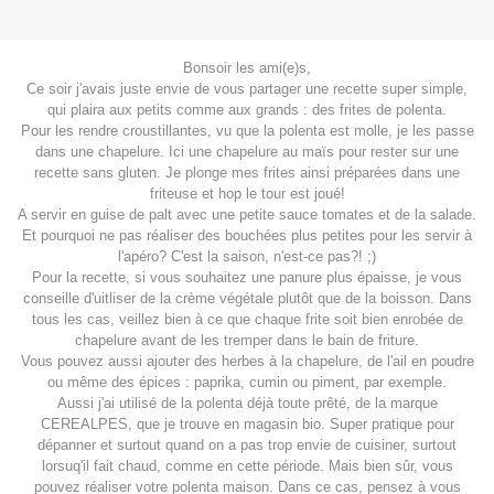
Bonsoir les ami(e)s,
Ce soir j'avais juste envie de vous partager une recette super simple,
qui plaira aux petits comme aux grands : des frites de polenta.
Pour les rendre croustillantes, vu que la polenta est molle, je les passe
dans une chapelure. Ici une chapelure au maïs pour rester sur une
recette sans gluten. Je plonge mes frites ainsi préparées dans une
friteuse et hop le tour est joué!
A servir en guise de palt avec une petite sauce tomates et de la salade.
Et pourquoi ne pas réaliser des bouchées plus petites pour les servir à
l'apéro? C'est la saison, n'est-ce pas?! ;)
Pour la recette, si vous souhaitez une panure plus épaisse, je vous
conseille d'uitliser de la crème végétale plutôt que de la boisson. Dans
tous les cas, veillez bien à ce que chaque frite soit bien enrobée de
chapelure avant de les tremper dans le bain de friture.
Vous pouvez aussi ajouter des herbes à la chapelure, de l'ail en poudre
ou même des épices : paprika, cumin ou piment, par exemple.
Aussi j'ai utilisé de la polenta déjà toute prêté, de la marque
CEREALPES, que je trouve en magasin bio. Super pratique pour
dépanner et surtout quand on a pas trop envie de cuisiner, surtout
lorsuq'il fait chaud, comme en cette période. Mais bien sûr, vous
pouvez réaliser votre polenta maison. Dans ce cas, pensez à vous