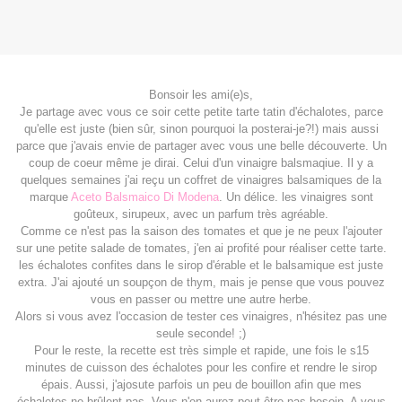
Bonsoir les ami(e)s,
Je partage avec vous ce soir cette petite tarte tatin d'échalotes, parce
qu'elle est juste (bien sûr, sinon pourquoi la posterai-je?!) mais aussi
parce que j'avais envie de partager avec vous une belle découverte. Un
coup de coeur même je dirai. Celui d'un vinaigre balsmaqiue. Il y a
quelques semaines j'ai reçu un coffret de vinaigres balsamiques de la
marque
Aceto Balsmaico Di Modena
. Un délice. les vinaigres sont
goûteux, sirupeux, avec un parfum très agréable.
Comme ce n'est pas la saison des tomates et que je ne peux l'ajouter
sur une petite salade de tomates, j'en ai profité pour réaliser cette tarte.
les échalotes confites dans le sirop d'érable et le balsamique est juste
extra. J'ai ajouté un soupçon de thym, mais je pense que vous pouvez
vous en passer ou mettre une autre herbe.
Alors si vous avez l'occasion de tester ces vinaigres, n'hésitez pas une
seule seconde! ;)
Pour le reste, la recette est très simple et rapide, une fois le s15
minutes de cuisson des échalotes pour les confire et rendre le sirop
épais. Aussi, j'ajosute parfois un peu de bouillon afin que mes
échalotes ne brûlent pas. Vous n'en aurez peut-être pas besoin. A vous