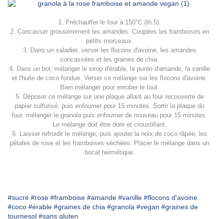
1. Préchauffer le four à 150°C (th.5).
2. Concasser grossièrement les amandes. Coupées les framboises en
petits morceaux.
3. Dans un saladier, verser les flocons d'avoine, les amandes
concassées et les graines de chia.
4. Dans un bol, mélanger le sirop d'érable, la purée d'amande, la vanille
et l'huile de coco fondue. Verser ce mélange sur les flocons d'avoine.
Bien mélanger pour enrober le tout.
5. Déposer ce mélange sur une plaque allant au four recouverte de
papier sulfurisé, puis enfourner pour 15 minutes. Sortir la plaque du
four, mélanger le granola puis enfourner de nouveau pour 15 minutes.
Le mélange doit être doré et croustillant.
6. Laisser refroidir le mélange, puis ajouter la noix de coco râpée, les
pétales de rose et les framboises séchées. Placer le mélange dans un
bocal hermétique.
#sucré
#rose
#framboise
#amande
#vanille
#flocons d'avoine
#coco
#érable
#graines de chia
#granola
#vegan
#graines de
tournesol
#sans gluten