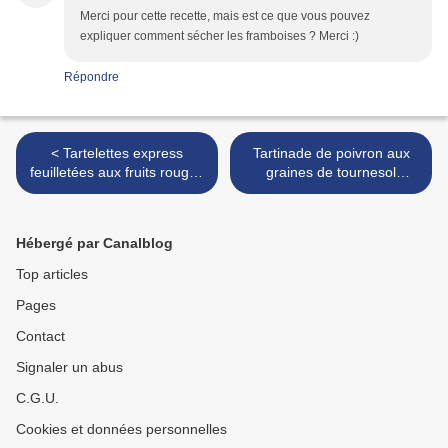
Merci pour cette recette, mais est ce que vous pouvez
expliquer comment sécher les framboises ? Merci :)
Répondre
< Tartelettes express
Tartinade de poivron aux
feuilletées aux fruits rouges
graines de tournesol
#vegan + CONCOURS
#vegan #sans gluten >
Hébergé par Canalblog
Top articles
Pages
Contact
Signaler un abus
C.G.U.
Cookies et données personnelles