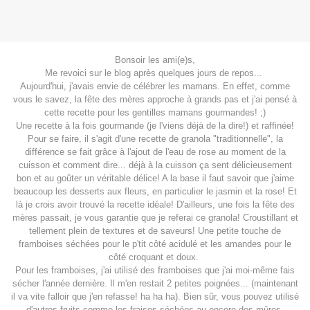
Bonsoir les ami(e)s,
Me revoici sur le blog après quelques jours de repos...
Aujourd'hui, j'avais envie de célébrer les mamans. En effet, comme
vous le savez, la fête des mères approche à grands pas et j'ai pensé à
cette recette pour les gentilles mamans gourmandes! ;)
Une recette à la fois gourmande (je l'viens déjà de la dire!) et raffinée!
Pour se faire, il s'agit d'une recette de granola "traditionnelle", la
différence se fait grâce à l'ajout de l'eau de rose au moment de la
cuisson et comment dire... déjà à la cuisson ça sent délicieusement
bon et au goûter un véritable délice! A la base il faut savoir que j'aime
beaucoup les desserts aux fleurs, en particulier le jasmin et la rose! Et
là je crois avoir trouvé la recette idéale! D'ailleurs, une fois la fête des
mères passait, je vous garantie que je referai ce granola! Croustillant et
tellement plein de textures et de saveurs! Une petite touche de
framboises séchées pour le p'tit côté acidulé et les amandes pour le
côté croquant et doux.
Pour les framboises, j'ai utilisé des framboises que j'ai moi-même fais
sécher l'année dernière. Il m'en restait 2 petites poignées... (maintenant
il va vite falloir que j'en refasse! ha ha ha). Bien sûr, vous pouvez utilisé
d'autres fruits comme les fraises séchées au encore des mûres.