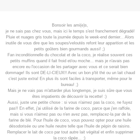
Bonsoir les ami(e)s,
je ne sais pas chez vous, mais ici le temps s'est franchement dégradé!
Pluie et nuages gris toute la journée depuis le week-end dernier... Alors
inutile de vous dire que les soupes/veloutés refont leur apparition et les
petits goûters bien gourmands aussi! ;)
Fan inconditionnelle du chocolat et de la coco, je réalise souvent ces
petits muffins quand il fait froid et/ou moche... mais je n'avais pas
encore eu l'occasion de les partager avec vous et ce serait bien
dommage! Ils sont DE-LI-CIEUX!! Avec un bon p'tit thé ou un lait chaud
c'est juste extra! En plus ils sont faciles à transporter, même pour le
bureau! ;)
Mais je ne vais pas m'attarder plus longtemps, je suis sûre que vous
êtes impatients de découvrir la recette! :)
Aussi, juste une petite chose : si vous n'aimez pas la coco, ne fuyez
pas!! En effet, j'ai utilisé de la farine de coco, parce que j'en raffole,
mais si vous n'aimez pas ou n'en avez pas, remplacez-la par de la
farine de blé. Pour l'huile de coco, vous pouvez opter pour une huile
désodorisée ou une huile neutre telle que l'huile de pépin de raisins.
Remplacer le lait de coco par tout autre lait végétal et enfin supprimer
la coco râpée... :)