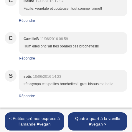
C
Céline
12/06/2016 12:37
Facile, végétale et goûteuse : tout comme j'aime!!
Répondre
C
CamilleB
11/06/2016 08:59
Hum elles ont l'air tres bonnes ces brochettes!!!
Répondre
S
sotis
10/06/2016 14:23
très sympa ces petites brochettes!!! gros bisous ma belle
Répondre
< Petites crèmes express à
Quatre-quart à la vanille
l'amande #vegan
#vegan >