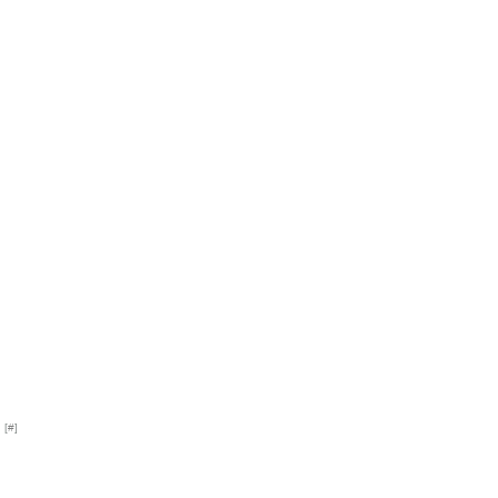
 [
#
]