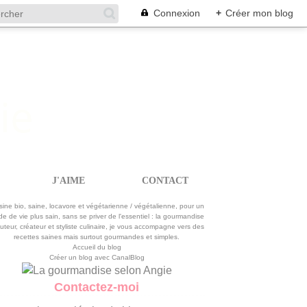
Connexion
+
Créer mon blog
J'AIME
CONTACT
La gourmandise selon Angie
sine bio, saine, locavore et végétarienne / végétalienne, pour un
e de vie plus sain, sans se priver de l'essentiel : la gourmandise
uteur, créateur et styliste culinaire, je vous accompagne vers des
recettes saines mais surtout gourmandes et simples.
Accueil du blog
Créer un blog avec CanalBlog
Contactez-moi