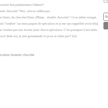
Co
ownie fera parfaitement l'affaire!!
uste chocolat? Non, cela ne suffira pas...
e des fruits, du chocolat blanc (Mmm... double chocolat! ^^) ou même nougat,
e suis "tombée" sur mon paquet de spéculoos et je me suis rappellée avoir déjà
ne voulais pas une recette juste choco-spéculoos. C'est pourquoi il m'a fallu
oos! (bah oui, je suis gourmande et ça ne se refait pas!! lol).