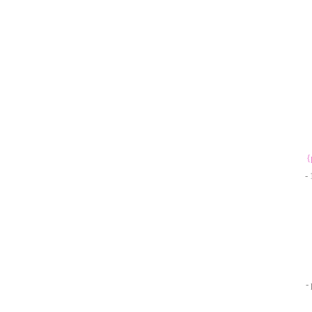
{
-
-
-
-