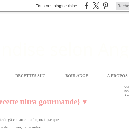
Tous nos blogs cuisine
ETTES SALEES
RECETTES SUCREES
BOULANGE
A PROPOS
X
>
BROWNIE AUX SPÉCULOOS {RECETTE ULTRA GOURMANDE} ♥
Cui
mod
♥ A
ecette ultra gourmande} ♥
ie de gâteau au chocolat, mais pas que...
e de douceur, de réconfort...