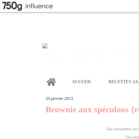
Home
ACCUEIL
REC
LA GOURMANDISE SELON ANGIE
>
CAKES & GÂTEAU
23 janvier 2013
Brownie aux spéculoos {r
Une irrésistible env
Une envi