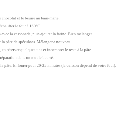
e chocolat et le beurre au bain-marie.
échauffer le four à 160°C.
s avec la cassonade, puis ajouter la farine. Bien mélanger.
et la pâte de spéculoos. Mélanger à nouveau.
en réserver quelques-uns et incorporer le reste à la pâte.
 préparation dans un moule beurré.
 la pâte. Enfourer pour 20-25 minutes (la cuisson dépend de votre four).