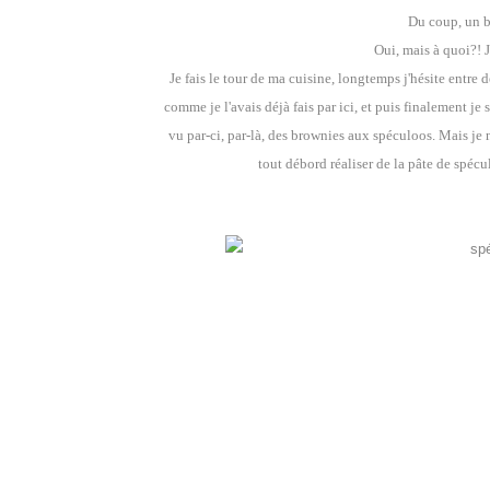
Du coup, un br
Oui, mais à quoi?! J
Je fais le tour de ma cuisine, longtemps j'hésite entr
comme je l'avais déjà fais par ici, et puis finalement j
vu par-ci, par-là, des brownies aux spéculoos. Mais je 
tout débord réaliser de la pâte de spécul