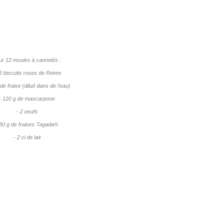
ur 12 moules à cannelés :
6 biscuits roses de Reims
 de fraise (dilué dans de l'eau)
- 120 g de mascarpone
- 2 oeufs
 80 g de fraises Tagada
®
- 2 cl de lait