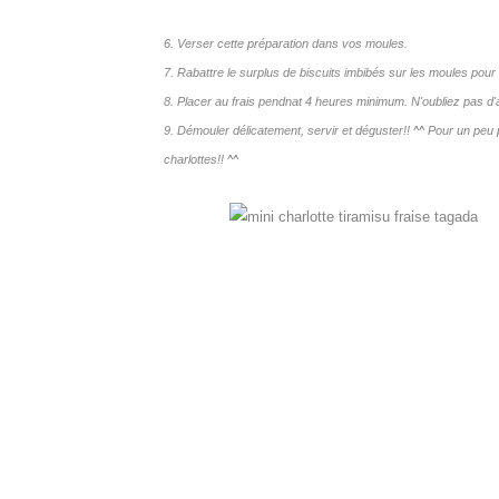
6. Verser cette préparation dans vos moules.
7. Rabattre le surplus de biscuits imbibés sur les moules pour 
8. Placer au frais pendnat 4 heures minimum. N'oubliez pas d'a
9. Démouler délicatement, servir et déguster!! ^^ Pour un peu 
charlottes!! ^^