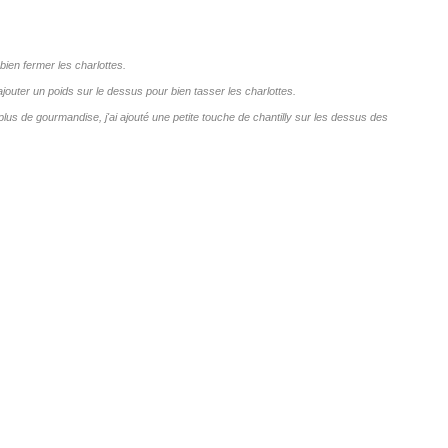
bien fermer les charlottes.
jouter un poids sur le dessus pour bien tasser les charlottes.
plus de gourmandise, j'ai ajouté une petite touche de chantilly sur les dessus des