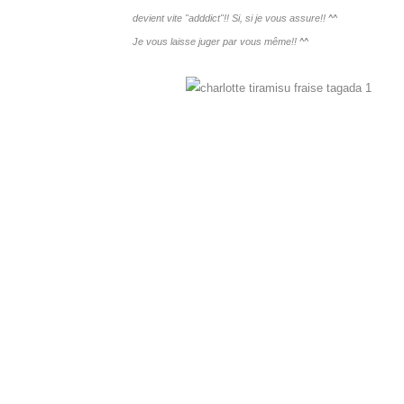
devient vite "adddict"!! Si, si je vous assure!! ^^
Je vous laisse juger par vous même!! ^^