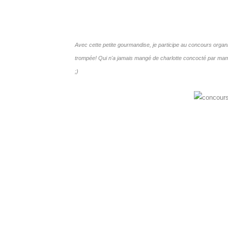
Avec cette petite gourmandise, je participe au concours orga
trompée! Qui n'a jamais mangé de charlotte concocté par maman 
;)