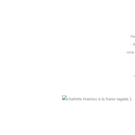
Po
- 3
- sirop
-