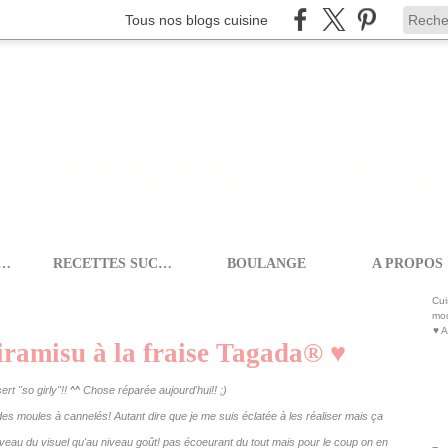
Tous nos blogs cuisine
ETTES SALEES
RECETTES SUCREES
BOULANGE
A PROPOS
X
>
♥ MINIS CHARLOTTES FAÇON TIRAMISU À LA FRAISE TAGADA® ♥
Cui
mod
♥ A
tiramisu à la fraise Tagada® ♥
rt "so girly"!! ^^ Chose réparée aujourd'hui!! ;)
es moules à cannelés! Autant dire que je me suis éclatée à les réaliser mais ça
u niveau du visuel qu'au niveau goût! pas écoeurant du tout mais pour le coup on en