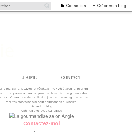
Connexion
+
Créer mon blog
J'AIME
CONTACT
La gourmandise selon Angie
sine bio, saine, locavore et végétarienne / végétalienne, pour un
e de vie plus sain, sans se priver de l'essentiel : la gourmandise
uteur, créateur et styliste culinaire, je vous accompagne vers des
recettes saines mais surtout gourmandes et simples.
Accueil du blog
Créer un blog avec CanalBlog
Contactez-moi