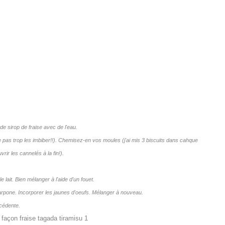
de sirop de fraise avec de l'eau.
 pas trop les imbiber!!). Chemisez-en vos moules (j'ai mis 3 biscuits dans cahque
rir les cannelés à la fin!).
e lait. Bien mélanger à l'aide d'un fouet.
arpone. Incorporer les jaunes d'oeufs. Mélanger à nouveau.
écédente.