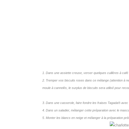
1. Dans une assiette creuse, verser quelques cuillères à café 
2. Tremper vos biscuits roses dans ce mélange (attention à ne
moule à cannelés, le surplus de biscuits sera utilisé pour recouv
3. Dans une casserole, faire fondre les fraises Tagada
®
avec l
4. Dans un saladier, mélanger cette préparation avec le masc
5. Monter les blancs en neige et mélanger à la préparation pr