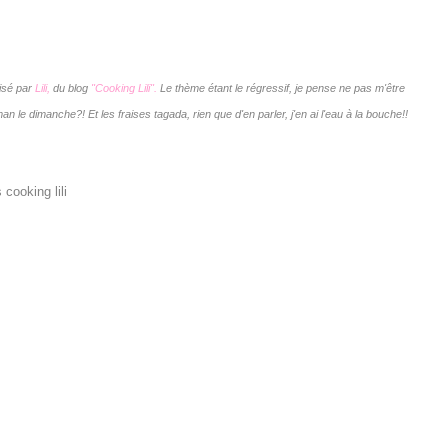
nisé par
Lili,
du blog
"Cooking Lili".
Le thème étant le régressif, je pense ne pas m'être
le dimanche?! Et les fraises tagada, rien que d'en parler, j'en ai l'eau à la bouche!!