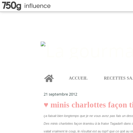
Home
ACCUEIL
REC
LA GOURMANDISE SELON ANGIE
>
CAKES & GÂTEAU
21 septembre 2012
♥ minis charlottes façon 
ça faisait bien longtemps que je ne vous avez pas fais un desse
Des minis charlottes façon tiramisu à la fraise Tagada
®
dans d
valait vraiment le coup, le résultat est au top!! que ce qoit a