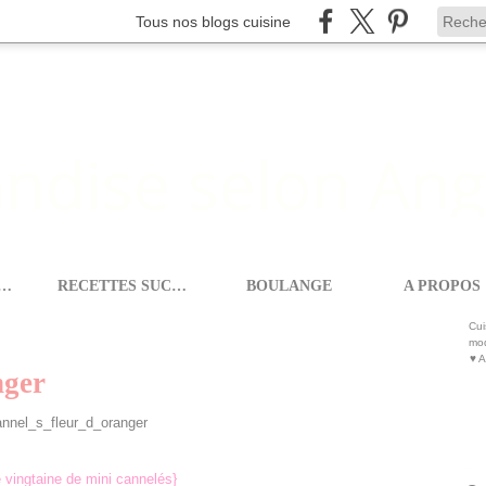
Tous nos blogs cuisine
ETTES SALEES
RECETTES SUCREES
BOULANGE
A PROPOS
CANNELÉS À LA FLEUR D'ORANGER
Cui
mod
♥ A
nger
 vingtaine de mini cannelés}