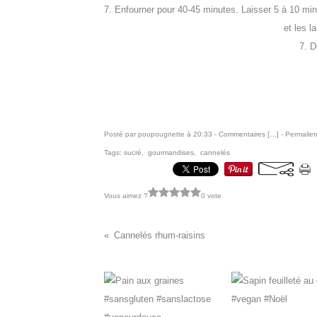
7. Enfourner pour 40-45 minutes. Laisser 5 à 10 mi
et les la
7. D
Posté par poupougnette à 20:33 -
Commentaires [
…
]
- Permalien
Tags:
sucré
,
gourmandises
,
cannelés
Vous aimez ?
0 vote
Cannelés rhum-raisins
Vous aimerez aussi :