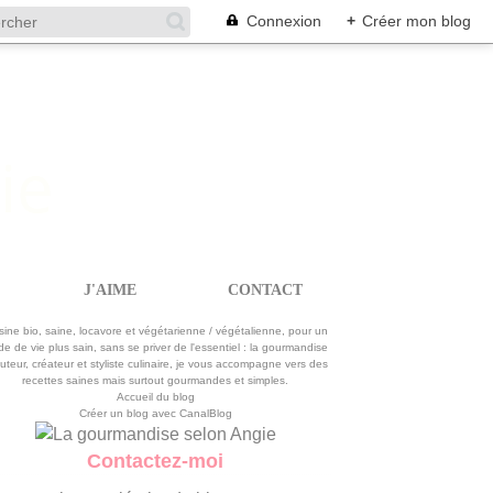
Connexion
+
Créer mon blog
J'AIME
CONTACT
La gourmandise selon Angie
sine bio, saine, locavore et végétarienne / végétalienne, pour un
e de vie plus sain, sans se priver de l'essentiel : la gourmandise
uteur, créateur et styliste culinaire, je vous accompagne vers des
recettes saines mais surtout gourmandes et simples.
Accueil du blog
Créer un blog avec CanalBlog
Contactez-moi