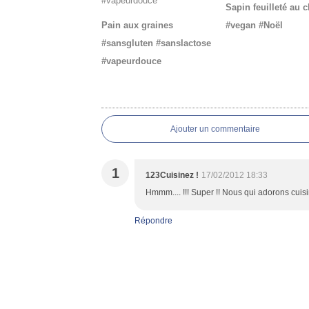
Sapin feuilleté au 
Pain aux graines
#vegan #Noël
#sansgluten #sanslactose
#vapeurdouce
Commentaires
Ajouter un commentaire
1
123Cuisinez !
17/02/2012 18:33
Hmmm.... !!! Super !! Nous qui adorons cuisin
Répondre