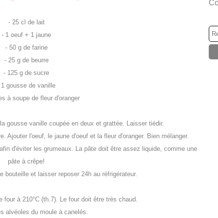
Co
- 25 cl de lait
- 1 oeuf + 1 jaune
- 50 g de farine
- 25 g de beurre
- 125 g de sucre
 1 gousse de vanille
res à soupe de fleur d'oranger
et la gousse vanille coupée en deux et grattée. Laisser tiédir.
. Ajouter l'oeuf, le jaune d'oeuf et la fleur d'oranger. Bien mélanger.
, afin d'éviter les grumeaux. La pâte doit être assez liquide, comme une
pâte à crêpe!
 bouteille et laisser reposer 24h au réfrigérateur.
 four à 210°C (th.7). Le four doit être très chaud.
es alvéoles du moule à canelés.