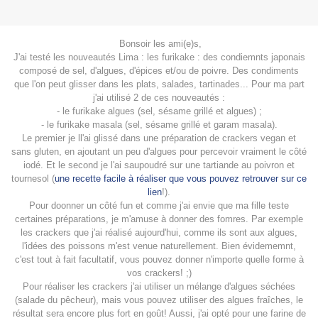
Bonsoir les ami(e)s,
J'ai testé les nouveautés Lima : les furikake : des condiemnts japonais
composé de sel, d'algues, d'épices et/ou de poivre. Des condiments
que l'on peut glisser dans les plats, salades, tartinades... Pour ma part
j'ai utilisé 2 de ces nouveautés :
- le furikake algues (sel, sésame grillé et algues) ;
- le furikake masala (sel, sésame grillé et garam masala).
Le premier je ll'ai glissé dans une préparation de crackers vegan et
sans gluten, en ajoutant un peu d'algues pour percevoir vraiment le côté
iodé. Et le second je l'ai saupoudré sur une tartiande au poivron et
tournesol (
une recette facile à réaliser que vous pouvez retrouver sur ce
lien
!).
Pour doonner un côté fun et comme j'ai envie que ma fille teste
certaines préparations, je m'amuse à donner des fomres. Par exemple
les crackers que j'ai réalisé aujourd'hui, comme ils sont aux algues,
l'idées des poissons m'est venue naturellement. Bien évidememnt,
c'est tout à fait facultatif, vous pouvez donner n'importe quelle forme à
vos crackers! ;)
Pour réaliser les crackers j'ai utiliser un mélange d'algues séchées
(salade du pêcheur), mais vous pouvez utiliser des algues fraîches, le
résultat sera encore plus fort en goût! Aussi, j'ai opté pour une farine de