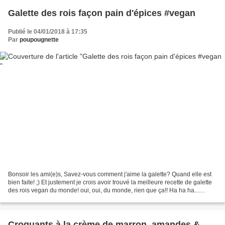
Galette des rois façon pain d'épices #vegan
Publié le 04/01/2018 à 17:35
Par
poupougnette
Bonsoir les ami(e)s, Savez-vous comment j'aime la galette? Quand elle est
bien faite! ;) Et justement je crois avoir trouvé la meilleure recette de galette
des rois vegan du monde! oui, oui, du monde, rien que ça!! Ha ha ha...
Rapide à réaliser, elle...
Croquants à la crème de marron, amandes &