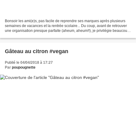
Bonsoir les ami(e)s, pas facile de reprendre ses marques après plusieurs
semaines de vacances et la rentrée scolaire... Du coup, avant de retrouver
une organisation presque parfaite (aheum, aheum!!), je privilégie beaucoup
les recettes express. Et j'avais...
Gâteau au citron #vegan
Publié le 04/04/2018 à 17:27
Par
poupougnette