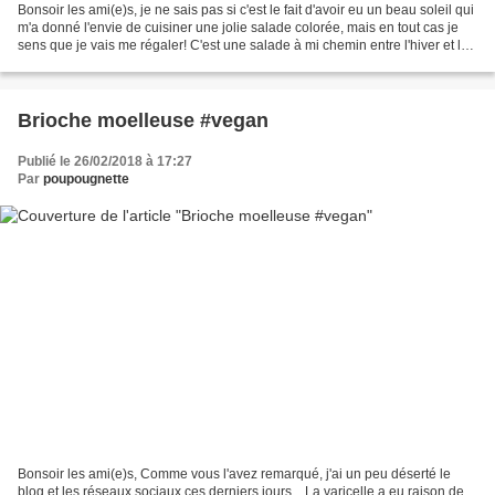
Bonsoir les ami(e)s, je ne sais pas si c'est le fait d'avoir eu un beau soleil qui
m'a donné l'envie de cuisiner une jolie salade colorée, mais en tout cas je
sens que je vais me régaler! C'est une salade à mi chemin entre l'hiver et le
printemps. Je...
Brioche moelleuse #vegan
Publié le 26/02/2018 à 17:27
Par
poupougnette
Bonsoir les ami(e)s, Comme vous l'avez remarqué, j'ai un peu déserté le
blog et les réseaux sociaux ces derniers jours... La varicelle a eu raison de