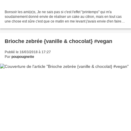
Bonsoir les ami(e)s, Je ne sais pas si c'est l'effet "printemps" qui m'a
soudainement donné envie de réaliser un cake au citron, mais en tout cas
une chose est sûre c'est que ce matin en me levant j'avais envie d'en faire
un! Du coup, ni une, ni deux,...
Brioche zebrée {vanille & chocolat} #vegan
Publié le 16/03/2018 à 17:27
Par
poupougnette