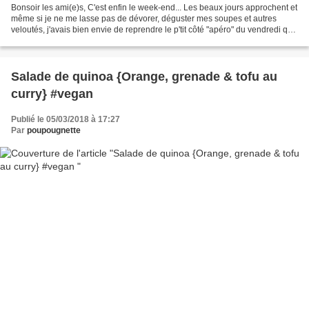
Bonsoir les ami(e)s, C'est enfin le week-end... Les beaux jours approchent et
même si je ne me lasse pas de dévorer, déguster mes soupes et autres
veloutés, j'avais bien envie de reprendre le p'tit côté "apéro" du vendredi qui
me manque tant ces derniers...
Salade de quinoa {Orange, grenade & tofu au
curry} #vegan
Publié le 05/03/2018 à 17:27
Par
poupougnette