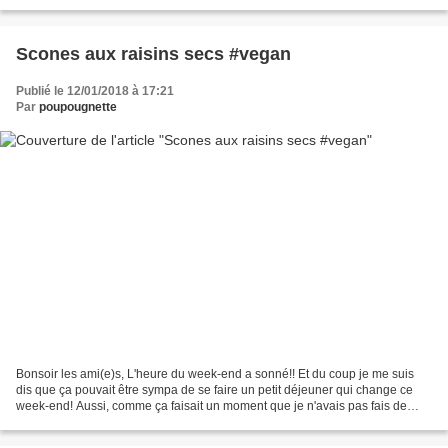
bonne pour réaliser...
Scones aux raisins secs #vegan
Publié le 12/01/2018 à 17:21
Par
poupougnette
Bonsoir les ami(e)s, L'heure du week-end a sonné!! Et du coup je me suis
dis que ça pouvait être sympa de se faire un petit déjeuner qui change ce
week-end! Aussi, comme ça faisait un moment que je n'avais pas fais de
scones, je me suis dis que l'oaccasion...