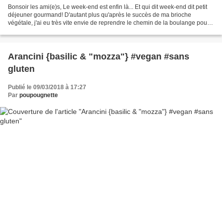
Bonsoir les ami(e)s, Le week-end est enfin là... Et qui dit week-end dit petit
déjeuner gourmand! D'autant plus qu'après le succès de ma brioche
végétale, j'ai eu très vite envie de reprendre le chemin de la boulange pour
réalisée une brioche encore plus...
Arancini {basilic & "mozza"} #vegan #sans
gluten
Publié le 09/03/2018 à 17:27
Par
poupougnette