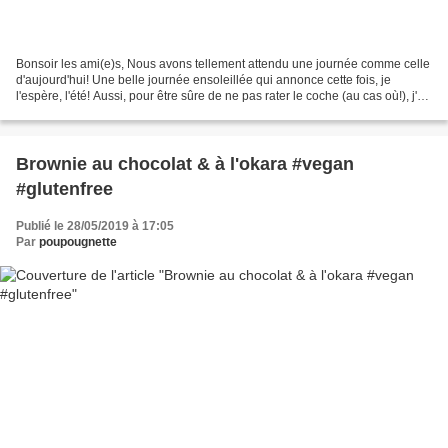
Bonsoir les ami(e)s, Nous avons tellement attendu une journée comme celle
d'aujourd'hui! Une belle journée ensoleillée qui annonce cette fois, je
l'espère, l'été! Aussi, pour être sûre de ne pas rater le coche (au cas où!), j'ai
décidé de faire des brochettes...
Brownie au chocolat & à l'okara #vegan
#glutenfree
Publié le 28/05/2019 à 17:05
Par
poupougnette