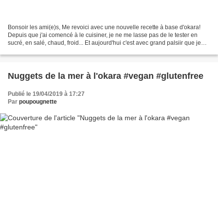
Bonsoir les ami(e)s, Me revoici avec une nouvelle recette à base d'okara!
Depuis que j'ai comencé à le cuisiner, je ne me lasse pas de le tester en
sucré, en salé, chaud, froid... Et aujourd'hui c'est avec grand palsiir que je
partage avec vous une petite...
Nuggets de la mer à l'okara #vegan #glutenfree
Publié le 19/04/2019 à 17:27
Par
poupougnette