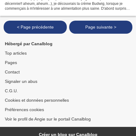
décennie!! aheum, aheum...), je découvrais la crème Budwig, lorsque je
commençais à m'intéresser à une alimentation plus saine. D'abord surprise
par ce petit déjeuner, (quand on a...
< Page précédente
Page suivante >
Hébergé par Canalblog
Top articles
Pages
Contact
Signaler un abus
C.G.U.
Cookies et données personnelles
Préférences cookies
Voir le profil de Angie sur le portail Canalblog
Créer un blog sur Canalblog