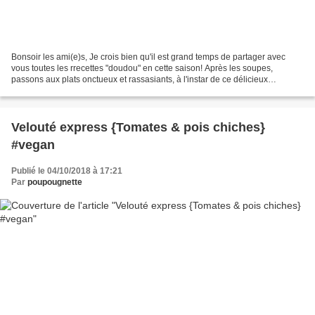
Bonsoir les ami(e)s, Je crois bien qu'il est grand temps de partager avec
vous toutes les rrecettes "doudou" en cette saison! Après les soupes,
passons aux plats onctueux et rassasiants, à l'instar de ce délicieux
parmentier aux couleurs de l'été! Oui,...
Velouté express {Tomates & pois chiches}
#vegan
Publié le 04/10/2018 à 17:21
Par
poupougnette