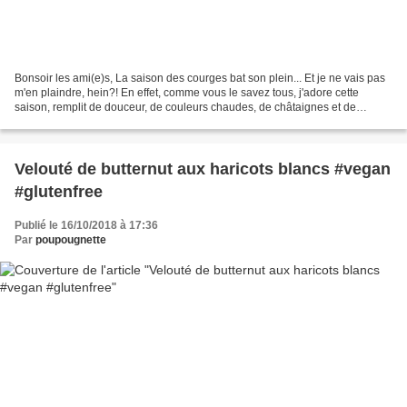
Bonsoir les ami(e)s, La saison des courges bat son plein... Et je ne vais pas
m'en plaindre, hein?! En effet, comme vous le savez tous, j'adore cette
saison, remplit de douceur, de couleurs chaudes, de châtaignes et de
courges! ;) Habituellement j'adore...
Velouté de butternut aux haricots blancs #vegan
#glutenfree
Publié le 16/10/2018 à 17:36
Par
poupougnette