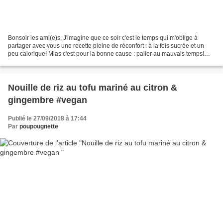
Bonsoir les ami(e)s, J'imagine que ce soir c'est le temps qui m'oblige à
partager avec vous une recette pleine de réconfort : à la fois sucrée et un
peu calorique! Mias c'est pour la bonne cause : palier au mauvais temps!
(toutes les excuses sont bonnes...
Nouille de riz au tofu mariné au citron &
gingembre #vegan
Publié le 27/09/2018 à 17:44
Par
poupougnette