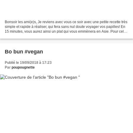
Bonsoir les ami(e)s, Je reviens avec vous ce soir avec une petite recette très
simple et rapide à réaliser, qui fera sans nul doute voyager vos papilles! En
15 minutes, vous aurez ainsi un plat qui vous emmènera en Asie. Pour cela,
il vous faudra des...
Bo bun #vegan
Publié le 19/09/2018 à 17:23
Par
poupougnette