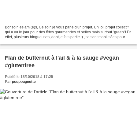
Bonsoir les ami(e)s, Ce soir, je vous parle d'un projet. Un joli projet collectif
qui a vu le jour pour des fêtes gourmandes et belles mais surtout "green"! En
effet, plusieurs blogueuses, dont je fais partie :) , se sont mobilisées pour
vous proposer...
Flan de butternut à l'ail & à la sauge #vegan
#glutenfree
Publié le 18/10/2018 à 17:25
Par
poupougnette