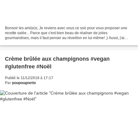
Bonsoir les ami(e)s, Je reviens avec vous ce soir pour vous proposer une
recette salée... Parce que c'est bien beau de réaliser de jolies
gourmandises, mais il faut penser au réveillon en lui-même! ;) Aussi, j'ai
décidé de réaliser des petites tatins...
Crème brûlée aux champignons #vegan
#glutenfree #Noël
Publié le 11/12/2018 à 17:17
Par
poupougnette