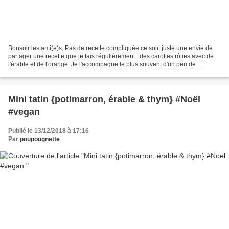
Bonsoir les ami(e)s, Pas de recette compliquée ce soir, juste une envie de
partager une recette que je fais régulièrement : des carottes rôties avec de
l'érable et de l'orange. Je l'accompagne le plus souvent d'un peu de
céréales (quinoa, millet...) et...
Mini tatin {potimarron, érable & thym} #Noël
#vegan
Publié le 13/12/2018 à 17:16
Par
poupougnette