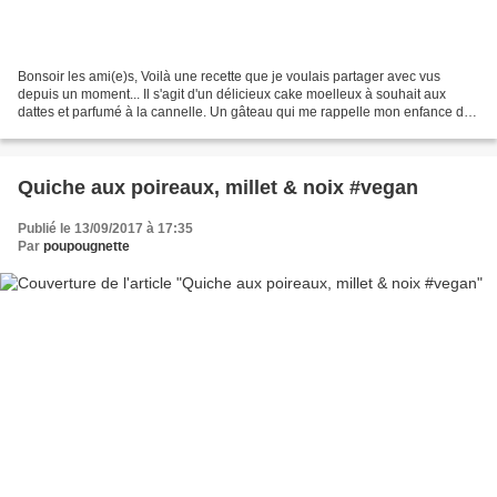
Bonsoir les ami(e)s, Voilà une recette que je voulais partager avec vus
depuis un moment... Il s'agit d'un délicieux cake moelleux à souhait aux
dattes et parfumé à la cannelle. Un gâteau qui me rappelle mon enfance de
part sa texture et son parfum, proche...
Quiche aux poireaux, millet & noix #vegan
Publié le 13/09/2017 à 17:35
Par
poupougnette