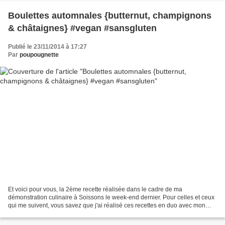
Boulettes automnales {butternut, champignons
& châtaignes} #vegan #sansgluten
Publié le 23/11/2014 à 17:27
Par
poupougnette
Et voici pour vous, la 2ème recette réalisée dans le cadre de ma
démonstration culinaire à Soissons le week-end dernier. Pour celles et ceux
qui me suivent, vous savez que j'ai réalisé ces recettes en duo avec mon
adorable Lyne , du blog Epices et moi...