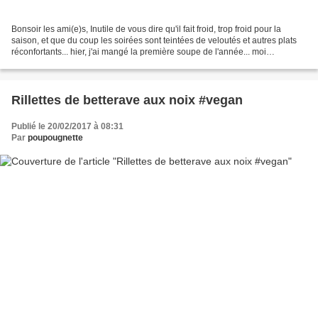
Bonsoir les ami(e)s, Inutile de vous dire qu'il fait froid, trop froid pour la
saison, et que du coup les soirées sont teintées de veloutés et autres plats
réconfortants... hier, j'ai mangé la première soupe de l'année... moi
quipensait attendre la fin...
Rillettes de betterave aux noix #vegan
Publié le 20/02/2017 à 08:31
Par
poupougnette