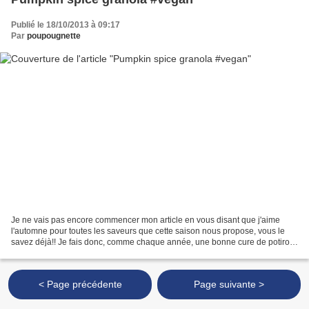
Publié le 18/10/2013 à 09:17
Par
poupougnette
Je ne vais pas encore commencer mon article en vous disant que j'aime
l'automne pour toutes les saveurs que cette saison nous propose, vous le
savez déjà!! Je fais donc, comme chaque année, une bonne cure de potiron
: en purée, en soupe, en gratin......
< Page précédente
Page suivante >