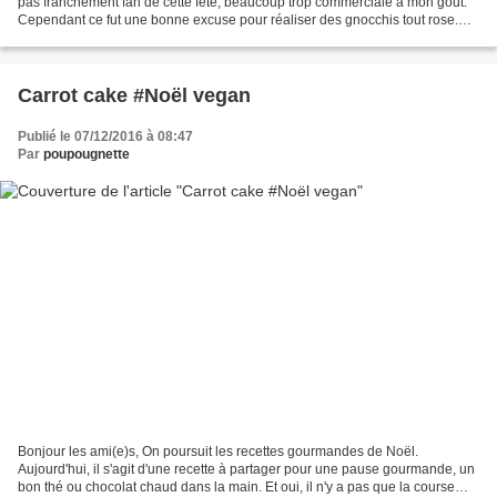
pas franchement fan de cette fête, beaucoup trop commerciale à mon goût.
Cependant ce fut une bonne excuse pour réaliser des gnocchis tout rose.
Pas de colorant, juste de la betterave...
Carrot cake #Noël vegan
Publié le 07/12/2016 à 08:47
Par
poupougnette
Bonjour les ami(e)s, On poursuit les recettes gourmandes de Noël.
Aujourd'hui, il s'agit d'une recette à partager pour une pause gourmande, un
bon thé ou chocolat chaud dans la main. Et oui, il n'y a pas que la course