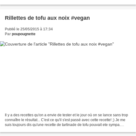
aux cadeaux, ou le réveillon à préparer,...
Rillettes de tofu aux noix #vegan
Publié le 25/05/2015 à 17:34
Par
poupougnette
Il y a des recettes qu'on a envie de tester et le jour où on se lance sans trop
connaître le résultat... C'est ce qu'il s'est passé avec cette recette! ;) Je me
suis toujours dis qu'une recette de tartinade de tofu pouvait ete sympa.
Encore fallait-il...