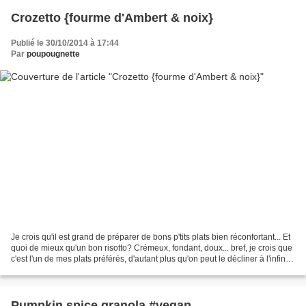
Crozetto {fourme d'Ambert & noix}
Publié le 30/10/2014 à 17:44
Par
poupougnette
Je crois qu'il est grand de préparer de bons p'tits plats bien réconfortant... Et
quoi de mieux qu'un bon risotto? Crémeux, fondant, doux... bref, je crois que
c'est l'un de mes plats préférés, d'autant plus qu'on peut le décliner à l'infini...
Aujourd'hui,...
Pumpkin spice granola #vegan