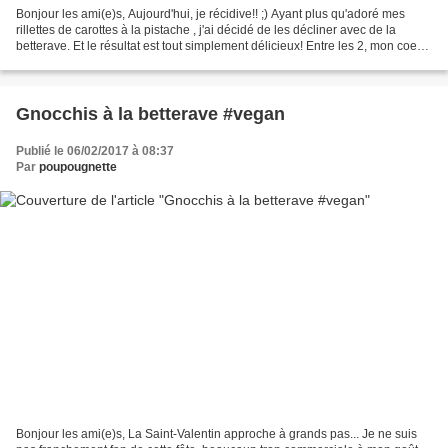
Bonjour les ami(e)s, Aujourd'hui, je récidive!! ;) Ayant plus qu'adoré mes
rillettes de carottes à la pistache , j'ai décidé de les décliner avec de la
betterave. Et le résultat est tout simplement délicieux! Entre les 2, mon coeur
balance! Il m'est impossible...
Gnocchis à la betterave #vegan
Publié le 06/02/2017 à 08:37
Par
poupougnette
Bonjour les ami(e)s, La Saint-Valentin approche à grands pas... Je ne suis