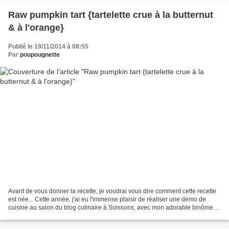
Raw pumpkin tart {tartelette crue à la butternut
& à l'orange}
Publié le 19/11/2014 à 08:55
Par
poupougnette
Avant de vous donner la recette, je voudrai vous dire comment cette recette
est née... Cette année, j'ai eu l'immense plaisir de réaliser une démo de
cuisine au salon du blog culinaire à Soissons, avec mon adorable binôme
Lyne . Il a donc fallu qu'on...