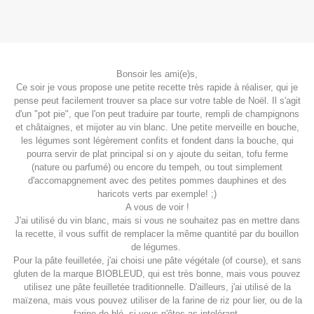
Bonsoir les ami(e)s,
Ce soir je vous propose une petite recette très rapide à réaliser, qui je
pense peut facilement trouver sa place sur votre table de Noël. Il s'agit
d'un "pot pie", que l'on peut traduire par tourte, rempli de champignons
et châtaignes, et mijoter au vin blanc. Une petite merveille en bouche,
les légumes sont légèrement confits et fondent dans la bouche, qui
pourra servir de plat principal si on y ajoute du seitan, tofu ferme
(nature ou parfumé) ou encore du tempeh, ou tout simplement
d'accomapgnement avec des petites pommes dauphines et des
haricots verts par exemple! ;)
A vous de voir !
J'ai utilisé du vin blanc, mais si vous ne souhaitez pas en mettre dans
la recette, il vous suffit de remplacer la même quantité par du bouillon
de légumes.
Pour la pâte feuilletée, j'ai choisi une pâte végétale (of course), et sans
gluten de la marque BIOBLEUD, qui est très bonne, mais vous pouvez
utilisez une pâte feuilletée traditionnelle. D'ailleurs, j'ai utilisé de la
maïzena, mais vous pouvez utiliser de la farine de riz pour lier, ou de la
farine de blé, si vous n'êtes as intolérant.