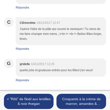
Répondre
C
Clémentine
18/12/2017 12:47
J'adore l'idée de la pâte qui couvre le ramequin ! Tu viens de
me faire changer mon menu ;-)<br /> <br /> Belles fêtes Angie,
bises.
Répondre
G
gridelle
18/12/2017 12:25
quelle jolie et gouteuse entrée pour les fêtes! j'en veux!
Répondre
< "Rôti" de Noël aux lentilles
Croquants à la crème de
& noix #vegan
marron, amandes &
marrons glacés #Noël