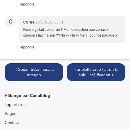
Répondre
C
Cl@ire
18/03/2016 06:51
Humm ça fait très envie !! Même question que Lénaïck,
craquers fait maison ??<br /> <br /> Merci pour ce partage ;-)
Répondre
< Seitan tikka masala
Tartelette crue {citron &
#vegan
spiruline} #vegan >
Hébergé par Canalblog
Top articles
Pages
Contact