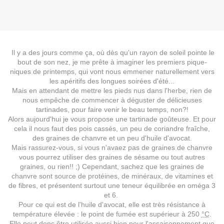
Il y a des jours comme ça, où dès qu'un rayon de soleil pointe le
bout de son nez, je me prête à imaginer les premiers pique-
niques de printemps, qui vont nous emmener naturellement vers
les apéritifs des longues soirées d'été...
Mais en attendant de mettre les pieds nus dans l'herbe, rien de
nous empêche de commencer à déguster de délicieuses
tartinades, pour faire venir le beau temps, non?!
Alors aujourd'hui je vous propose une tartinade goûteuse. Et pour
cela il nous faut des pois cassés, un peu de coriandre fraîche,
des graines de chanvre et un peu d'huile d'avocat.
Mais rassurez-vous, si vous n'avaez pas de graines de chanvre
vous pourrez utiliser des graines de sésame ou tout autres
graines, ou rien!! ;) Cependant, sachez que les graines de
chanvre
sont source de protéines, de minéraux, de vitamines et
de fibres, et présentent surtout une teneur équilibrée en oméga 3
et 6.
Pour ce qui est de l'huile d'avocat, elle est très
résistance à
température élevée : le point de fumée est supérieur à
250
°C
.
Elle peut donc être utilisée aussi bien pour l'assaisonnement que