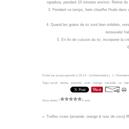
rapadura, pendant 10 minutes environ. Retirer du feu
3. Pendant ce temps, faire chauffer l'huile dans 
4. Quand les grains de riz sont bien imbibés, vers
renouveler l'o
5.
En fin de cuisson du riz, incorporer la 
Posté par poupougnette à 18:12 -
Commentaires [
…
]
- Permalien
Tags:
sucré
,
risotto
,
amande
,
noël
,
orange
,
cannelle
,
riz
,
mie
Vous aimez ?
0 vote
Vous aimerez aussi :