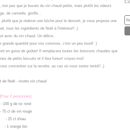
Co
non pas que je buvais du vin chaud petite, mais plutôt les odeurs
ge, de cannelle, girofle...
l, plutôt que je réaliser une bûche pour le dessert, je vous propose une
t, tous les ingrédients de Noël à l'intérieur!! ;)
isé avec du vin chaud. Un délice...
 grande quantité pour vos convives, c'est un peu lourd! :)
ert en guise de goûter! Il remplacera toutes les boissons chaudes que
es de petits biscuits et il fera fureur! croyez-moi!
ous concentrer sur la recette, au cas où vous seriez tenté!! ;)
{Pour 2 personnes}
- 100 g de riz rond
- 75 cl de vin rouge
- 25 cl d'eau
- 1 orange bio