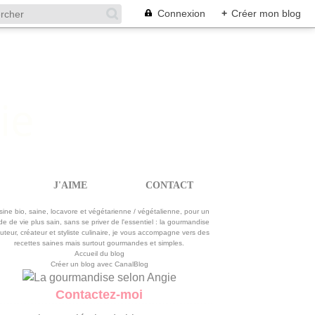
Connexion
+
Créer mon blog
J'AIME
CONTACT
La gourmandise selon Angie
sine bio, saine, locavore et végétarienne / végétalienne, pour un
e de vie plus sain, sans se priver de l'essentiel : la gourmandise
uteur, créateur et styliste culinaire, je vous accompagne vers des
recettes saines mais surtout gourmandes et simples.
Accueil du blog
Créer un blog avec CanalBlog
Contactez-moi