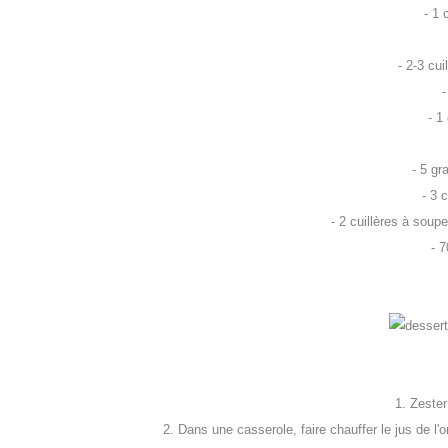
- 1 
- 2-3 cui
-
- 1
- 5 gr
- 3 
- 2 cuillères à soup
- 
1. Zester
2.
Dans une casserole, faire chauffer le jus de l'o