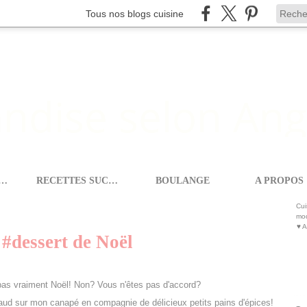
Tous nos blogs cuisine
ETTES SALEES
RECETTES SUCREES
BOULANGE
A PROPOS
S & YAOURTS
>
VIN CHAUD {FAÇON RISOTTO} #DESSERT DE NOËL
Cui
mod
♥ A
 #dessert de Noël
pas vraiment Noël! Non? Vous n'êtes pas d'accord?
chaud sur mon canapé en compagnie de délicieux petits pains d'épices!