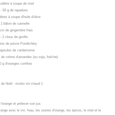
cuillère à soupe de miel
- 50 g de rapadura
llères à soupe d'huile d'olive
 1 bâton de cannelle
 cm de gingembre frais
- 2 clous de girofle
ains de poivre Pondichéry
capsules de cardamome
e de crème d'amandes (ou soja, fraîche)
70 g d'oranges confites
 l'orange et prélever son jus.
range avec le vin, l'eau, les zestes d'orange, les épices, le miel et le