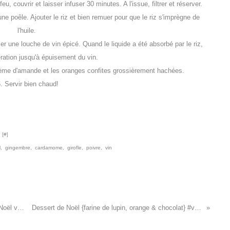
, couvrir et laisser infuser 30 minutes. A l'issue, filtrer et réserver.
une poêle. Ajouter le riz et bien remuer pour que le riz s'imprègne de
l'huile.
er une louche de vin épicé. Quand le liquide a été absorbé par le riz,
ération jusqu'à épuisement du vin.
crème d'amande et les oranges confites grossièrement hachées.
6.
Servir bien chaud!
 [
#
]
l
,
gingembre
,
cardamome
,
girofle
,
poivre
,
vin
Truffes crues {amande, orange & noix de coco} #Noël vegan
Dessert de Noël {farine de lupin, orange & chocolat} #vegan