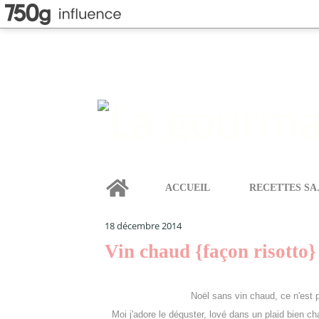
Home
ACCUEIL
REC
LA GOURMANDISE SELON ANGIE
>
CRÈMES, MOUSSE
18 décembre 2014
Vin chaud {façon risotto}
Noël sans vin chaud, ce n'est 
Moi j'adore le déguster, lové dans un plaid bien 