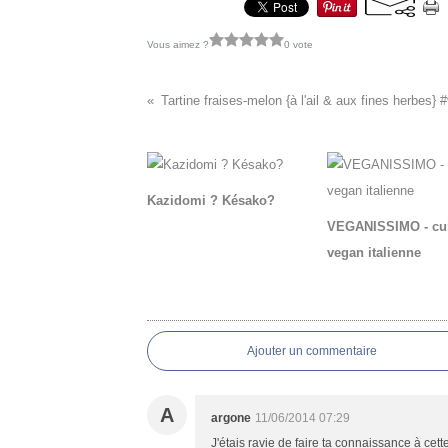
Vous aimez ?
0 vote
Tartine fraises-melon {à l'ail & aux fines herbes} 
Vous aimerez aussi :
Kazidomi ? Késako?
VEGANISSIMO - cu
vegan italienne
Commentaires
Ajouter un commentaire
A
argone
11/06/2014 07:29
J'étais ravie de faire ta connaissance à cett