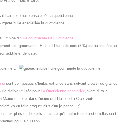
e France, mais d'Italie.
au imbibé d'
huile gourmande La Quotidienne
.
vement très gourmande. Et c’est l’huile de noix (3 %) qui lui confère sa
eur subtile et délicate.
nne
sont composées d’huiles extraites sans solvant à partir de graines
huile d’olive utilisée pour
La Quotidienne ensoleillée
, vient d’Italie.
n Maine-et-Loire, dans l’usine de l’Huilerie La Croix verte.
coloré va en faire craquer plus d'un je pense... ;)
s, les plats et desserts, mais ce qu'il faut retenir, c'est qu'elles sont
 prévues pour la cuisson…