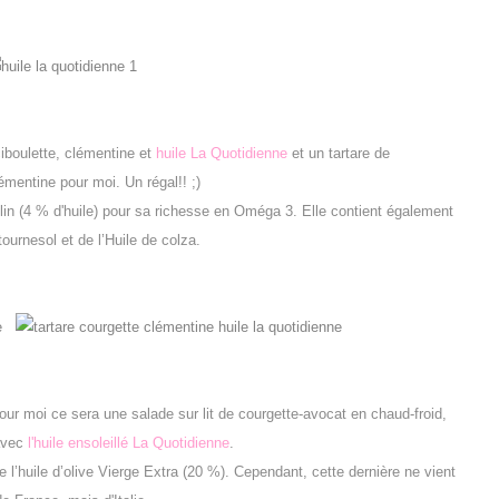
ciboulette, clémentine et
huile La Quotidienne
et un tartare de
émentine pour moi. Un régal!! ;)
e lin (4 % d'huile) pour sa richesse en Oméga 3. Elle contient également
 tournesol et de l’Huile de colza.
 Pour moi ce sera une salade sur lit de courgette-avocat en chaud-froid,
 avec
l'huile ensoleillé La Quotidienne
.
 l’huile d’olive Vierge Extra (20 %). Cependant, cette dernière ne vient