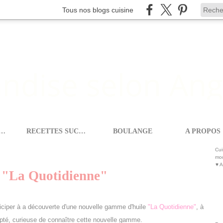
Tous nos blogs cuisine
ETTES SALEES
RECETTES SUCREES
BOULANGE
A PROPOS
LA DÉCOUVERTE DE L'HUILE "LA QUOTIDIENNE"
Cui
mod
♥ A
e "La Quotidienne"
ticiper à a découverte d'une nouvelle gamme d'huile
"La Quotidienne"
, à
epté, curieuse de connaître cette nouvelle gamme.