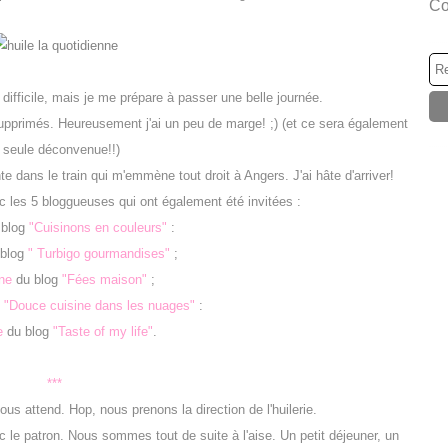
Co
 difficile, mais je me prépare à passer une belle journée.
upprimés. Heureusement j'ai un peu de marge! ;) (et ce sera également
a seule déconvenue!!)
 dans le train qui m'emmène tout droit à Angers. J'ai hâte d'arriver!
c les 5 bloggueuses qui ont également été invitées :
blog
"Cuisinons en couleurs"
:
blog
" Turbigo gourmandises"
;
ne
du blog
"Fées maison"
;
g
"Douce cuisine dans les nuages"
:
e
du blog
"Taste of my life"
.
***
 attend. Hop, nous prenons la direction de l'huilerie.
 le patron. Nous sommes tout de suite à l'aise. Un petit déjeuner, un