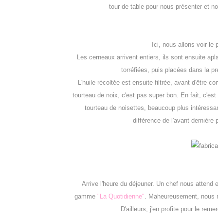
tour de table pour nous présenter et no
Ici, nous allons voir le
Les cerneaux arrivent entiers, ils sont ensuite apl
torréfiées, puis placées dans la p
L'huile récoltée est ensuite filtrée, avant d'être co
tourteau de noix, c'est pas super bon. En fait, c'es
tourteau de noisettes, beaucoup plus intéressant
différence de l'avant dernière 
Arrive l'heure du déjeuner. Un chef nous attend e
gamme
"La Quotidienne"
. Maheureusement, nous n'
D'ailleurs, j'en profite pour le reme