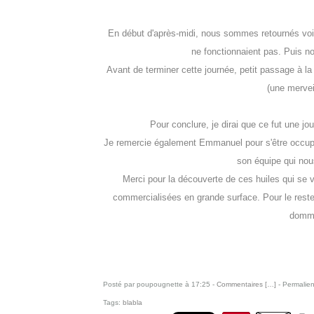
En début d'après-midi, nous sommes retournés voir 
ne fonctionnaient pas. Puis n
Avant de terminer cette journée, petit passage à la 
(une mervei
Pour conclure, je dirai que ce fut une jo
Je remercie également Emmanuel pour s'être occupé
son équipe qui nou
Merci pour la découverte de ces huiles qui se v
commercialisées en grande surface. Pour le reste, i
domma
Posté par poupougnette à 17:25 -
Commentaires [
…
]
- Permalien
Tags:
blabla