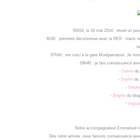
05h50, le 16 mai 2014 : réveil un peu
6h30 : première déconvenue avec le RER : trains s
l
07h50 : me voici à la gare Montparnasse. Je monte
09h40 : je fais connaissance ave
-
Salma
du 
-
Sophie
du 
-
Delphi
-
Brigitte
du blo
-
Virgini
Notre accompagnateur Emmanuel nous
Dès notre arrivée, nous faisons connaissance avec