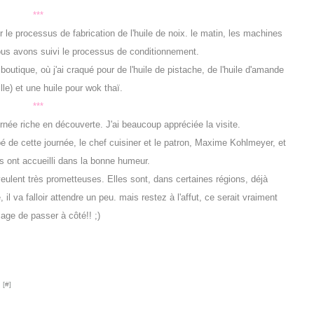
***
le processus de fabrication de l'huile de noix. le matin, les machines
ous avons suivi le processus de conditionnement.
boutique, où j'ai craqué pour de l'huile de pistache, de l'huile d'amande
lle) et une huile pour wok thaï.
***
urnée riche en découverte. J'ai beaucoup appréciée la visite.
 de cette journée, le chef cuisiner et le patron, Maxime Kohlmeyer,
et
s ont accueilli dans la bonne humeur.
eulent très prometteuses. Elles sont, dans certaines régions, déjà
l va falloir attendre un peu. mais restez à l'affut, ce serait vraiment
ge de passer à côté!! ;)
 [
#
]