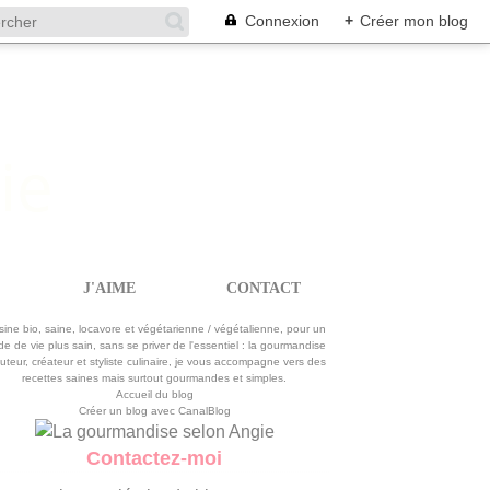
Connexion
+
Créer mon blog
J'AIME
CONTACT
La gourmandise selon Angie
sine bio, saine, locavore et végétarienne / végétalienne, pour un
e de vie plus sain, sans se priver de l'essentiel : la gourmandise
uteur, créateur et styliste culinaire, je vous accompagne vers des
recettes saines mais surtout gourmandes et simples.
Accueil du blog
Créer un blog avec CanalBlog
Contactez-moi