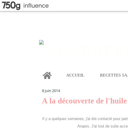
Home
ACCUEIL
REC
LA GOURMANDISE SELON ANGIE
>
CATEGORIES
>
A 
8 juin 2014
A la découverte de l'huil
Il y a quelques semaines, j'ai été contacté pour par
Angers. J'ai tout de suite acc