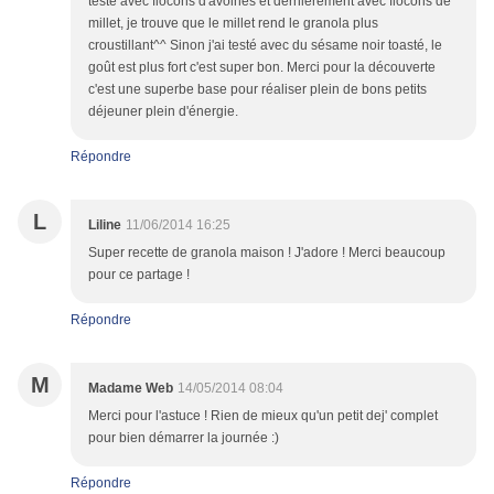
testé avec flocons d'avoines et dernièrement avec flocons de
millet, je trouve que le millet rend le granola plus
croustillant^^ Sinon j'ai testé avec du sésame noir toasté, le
goût est plus fort c'est super bon. Merci pour la découverte
c'est une superbe base pour réaliser plein de bons petits
déjeuner plein d'énergie.
Répondre
L
Liline
11/06/2014 16:25
Super recette de granola maison ! J'adore ! Merci beaucoup
pour ce partage !
Répondre
M
Madame Web
14/05/2014 08:04
Merci pour l'astuce ! Rien de mieux qu'un petit dej' complet
pour bien démarrer la journée :)
Répondre