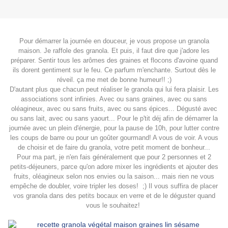
Pour démarrer la journée en douceur, je vous propose un granola
maison. Je raffole des granola. Et puis, il faut dire que j'adore les
préparer. Sentir tous les arômes des graines et flocons d'avoine quand
ils dorent gentiment sur le feu. Ce parfum m'enchante. Surtout dès le
réveil. ça me met de bonne humeur!! ;)
D'autant plus que chacun peut réaliser le granola qui lui fera plaisir. Les
associations sont infinies. Avec ou sans graines, avec ou sans
oléagineux, avec ou sans fruits, avec ou sans épices... Dégusté avec
ou sans lait, avec ou sans yaourt... Pour le p'tit déj afin de démarrer la
journée avec un plein d'énergie, pour la pause de 10h, pour lutter contre
les coups de barre ou pour un goûter gourmand! A vous de voir. A vous
de choisir et de faire du granola, votre petit moment de bonheur...
Pour ma part, je n'en fais généralement que pour 2 personnes et 2
petits-déjeuners, parce qu'on adore mixer les ingrédients et ajouter des
fruits, oléagineux selon nos envies ou la saison... mais rien ne vous
empêche de doubler, voire tripler les doses! ;) Il vous suffira de placer
vos granola dans des petits bocaux en verre et de le déguster quand
vous le souhaitez!