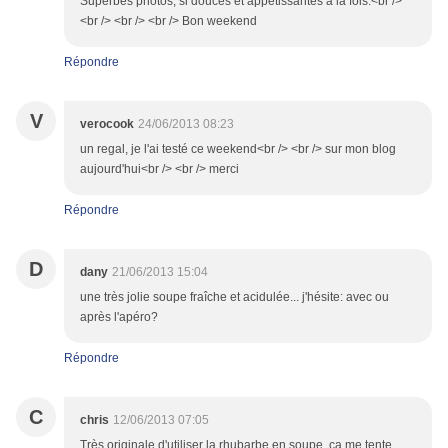
Superbes photos, si douces et appétissantes à la fois.<br />
<br /> <br /> <br /> Bon weekend
Répondre
V
verocook
24/06/2013 08:23
un regal, je l'ai testé ce weekend<br /> <br /> sur mon blog
aujourd'hui<br /> <br /> merci
Répondre
D
dany
21/06/2013 15:04
une très jolie soupe fraîche et acidulée... j'hésite: avec ou
après l'apéro?
Répondre
C
chris
12/06/2013 07:05
Très originale d'utiliser la rhubarbe en soupe, ça me tente